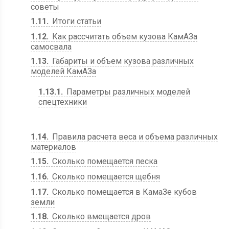
советы
1.11
Итоги статьи
1.12
Как рассчитать объем кузова КамАЗа
самосвала
1.13
Габариты и объем кузова различных
моделей КамАЗа
1.13.1
Параметры различных моделей
спецтехники
1.14
Правила расчета веса и объема различных
материалов
1.15
Сколько помещается песка
1.16
Сколько помещается щебня
1.17
Сколько помещается в КамаЗе кубов
земли
1.18
Сколько вмещается дров