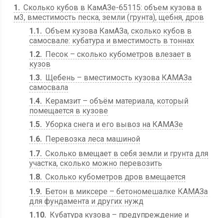
1
Сколько кубов в КамАЗе-65115: объем кузова в
м3, вместимость песка, земли (грунта), щебня, дров
1.1
Объем кузова КамАЗа, сколько кубов в
самосвале: кубатура и вместимость в тоннах
1.2
Песок – сколько кубометров влезает в
кузов
1.3
Щебень – вместимость кузова КАМАЗа
самосвала
1.4
Керамзит – объём материала, который
помещается в кузове
1.5
Уборка снега и его вывоз на КАМАЗе
1.6
Перевозка леса машиной
1.7
Сколько вмещает в себя земли и грунта для
участка, сколько можно перевозить
1.8
Сколько кубометров дров вмещается
1.9
Бетон в миксере – бетономешалке КАМАЗа
для фундамента и других нужд
1.10
Кубатура кузова – предупреждение и