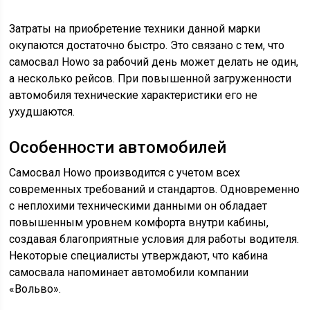
создавая благоприятные условия для работы водителя.
Некоторые специалисты утверждают, что кабина
самосвала напоминает автомобили компании
«Вольво».
Но цена китайских и шведских грузовиков
существенно отличается. Техника из Китая значительно
дешевле в обслуживании, нежели ее аналоги. Кроме
того, она не так «привередлива» и требует к себе
меньше внимания. Адаптированные к работе в
различных климатических широтах, самосвалы
выдерживают даже самые тяжелые условия. При
этом владелец затрачивает меньше финансовых
средств, покупая запчасти.
Самосвал «Хово» отличается комфортными условиями
для работы водителя. Это достигается за счет
оснащения, установленного в технике.