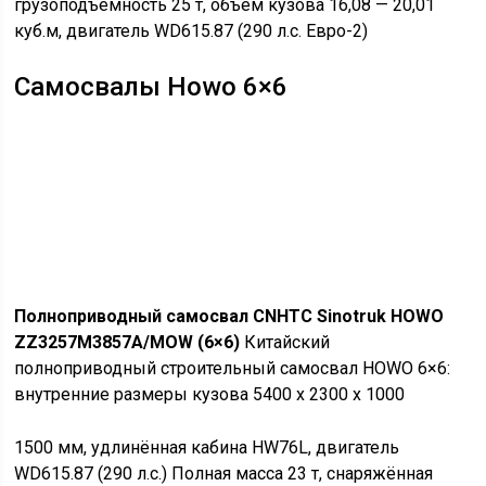
грузоподъёмность 25 т, объём кузова 16,08 — 20,01
куб.м, двигатель WD615.87 (290 л.с. Евро-2)
Самосвалы Howo 6×6
Полноприводный самосвал CNHTC Sinotruk HOWO
ZZ3257M3857A/MOW (6×6)
Китайский
полноприводный строительный самосвал HOWO 6×6:
внутренние размеры кузова 5400 x 2300 x 1000
1500 мм, удлинённая кабина HW76L, двигатель
WD615.87 (290 л.с.) Полная масса 23 т, снаряжённая