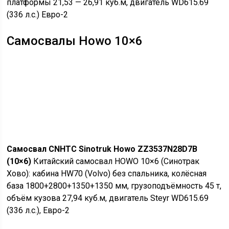
платформы 21,53 — 26,91 куб.м, двигатель WD615.69
(336 л.с.) Евро-2
Самосвалы Howo 10×6
Самосвал CNHTC Sinotruk Howo ZZ3537N28D7B
(10×6)
Китайский самосвал HOWO 10×6 (Синотрак
Хово): кабина HW70 (Volvo) без спальника, колёсная
база 1800+2800+1350+1350 мм, грузоподъёмность 45 т,
объём кузова 27,94 куб.м, двигатель Steyr WD615.69
(336 л.с.), Евро-2