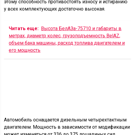
следующие модификации грузовиков «Хово»:
4-осный самосвал ZZ 3257 М 3647 W с
мощностью двигателя 336 лошадиных сил.
Грузоподъемность модели составляет двадцать
пять тонн. Коробка передач с девятью
положениями.
ZZ 3327 N 3647 С. Грузоподъемность данной
модификации — двадцать тонн. Мощность 375
лошадиных сил. Колесная формула 6х4.
ZZ 3327 N 3857 С отличается от предыдущей
модели меньшей мощностью (336 лошадиных
сил) и колесной формулой (6х6).
ZZ 3407 S 3267 С оснащен двигателем с
мощностью 375 лошадиных сил. Колесная
формула уже 8х4. Способен самосвал «Хово»