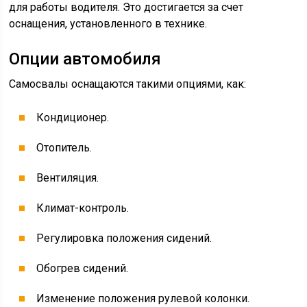
Опрокидывание кабины с помощью
электрического привода.
Эти функции позволяют удобно расположиться для
выполнения работы.
Технические показатели
автомобиля
Производитель разрабатывал самосвал «Хово» с
целью его внедрения на международный рынок. Это
желание не могло не сказаться на показателях
автомобиля.
Для производства надежных деталей и узлов
используются качественные материалы. Благодаря
этому способность противостоять износу и истиранию
у всех комплектующих достаточно высокая.