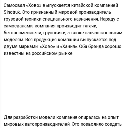
Самосвал «Хово» выпускается китайской компанией
Sinotruk. Это признанный мировой производитель
грузовой техники специального назначения. Наряду с
самосвалами, компания производит тягачи,
бетоносмесители, грузовики, а также запчасти к своим
моделям. Вся продукция компании выпускается под
двумя марками: «Хово» и «Хания». Оба бренда хорошо
известны на российском рынке.
Для разработки модели компания опиралась на опыт
мировых автопроизводителей. Это позволило создать
достойный вариант автомобиля, конкурентоспособного
среди представителей своего класса.
С этой же целью корпорацией были закуплены и
установлены на своем производстве современные
компьютеризированные линии. Это позволило
организации занять одно из лидирующих мест среди