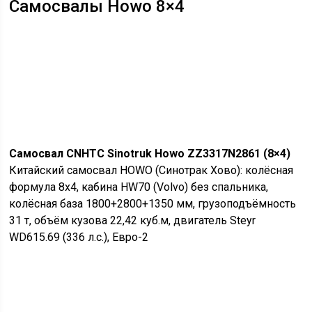
Самосвалы Howo 8×4
Самосвал CNHTC Sinotruk Howo ZZ3317N2861 (8×4)
Китайский самосвал HOWO (Синотрак Хово): колёсная
формула 8х4, кабина HW70 (Volvo) без спальника,
колёсная база 1800+2800+1350 мм, грузоподъёмность
31 т, объём кузова 22,42 куб.м, двигатель Steyr
WD615.69 (336 л.с.), Евро-2