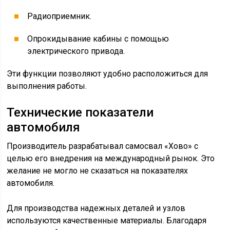
Читать еще:
Высота БелАЗа-75710 и габариты в
метрах, диаметр колес, грузоподъемность BelAZ,
объем бака машины, расход топлива двигателем и
его мощность
Автомобиль оснащается дизельным четырехтактным
двигателем. Мощность в зависимости от модификации
может изменяться от 336 до 375 лошадиных сил.
Объем силового агрегата составляет 9726 сантиметров
кубических.
Двигатель с шестью цилиндрами, расположенными в
ряд. Для улучшения технических характеристик
устанавливаются интеркулер и турбонаддув.
Модификации техники
Для российского рынка автопроизводитель предлагает