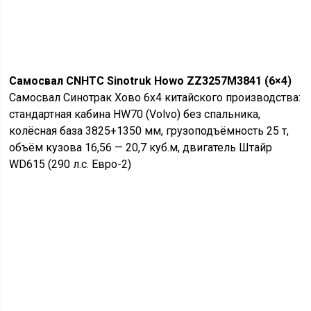
Самосвал CNHTC Sinotruk Howo ZZ3257M3841 (6×4)
Самосвал Синотрак Хово 6х4 китайского производства:
стандартная кабина HW70 (Volvo) без спальника,
колёсная база 3825+1350 мм, грузоподъёмность 25 т,
объём кузова 16,56 — 20,7 куб.м, двигатель Штайр
WD615 (290 л.с. Евро-2)