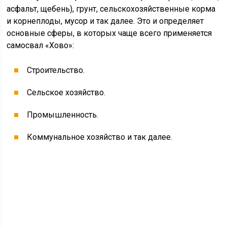
Сельское хозяйство.
Промышленность.
Коммунальное хозяйство и так далее.
Затраты на приобретение техники данной марки
окупаются достаточно быстро. Это связано с тем, что
самосвал Howo за рабочий день может делать не один,
а несколько рейсов. При повышенной загруженности
автомобиля технические характеристики его не
ухудшаются.
Особенности автомобилей
Самосвал Howo производится с учетом всех
современных требований и стандартов. Одновременно
с неплохими техническими данными он обладает
повышенным уровнем комфорта внутри кабины,