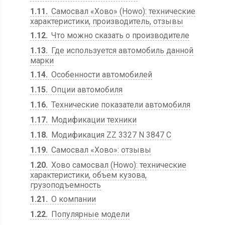
1.11
Самосвал «Хово» (Howo): технические
характеристики, производитель, отзывы
1.12
Что можно сказать о производителе
1.13
Где используется автомобиль данной
марки
1.14
Особенности автомобилей
1.15
Опции автомобиля
1.16
Технические показатели автомобиля
1.17
Модификации техники
1.18
Модификация ZZ 3327 N 3847 C
1.19
Самосвал «Хово»: отзывы
1.20
Хово самосвал (Howo): технические
характеристики, объем кузова,
грузоподъемность
1.21
О компании
1.22
Популярные модели