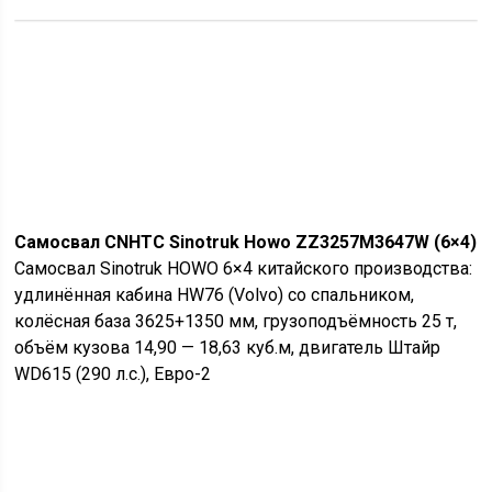
Самосвал CNHTC Sinotruk Howo ZZ3257M3647W (6×4)
Самосвал Sinotruk HOWO 6×4 китайского производства:
удлинённая кабина HW76 (Volvo) со спальником,
колёсная база 3625+1350 мм, грузоподъёмность 25 т,
объём кузова 14,90 — 18,63 куб.м, двигатель Штайр
WD615 (290 л.с.), Евро-2