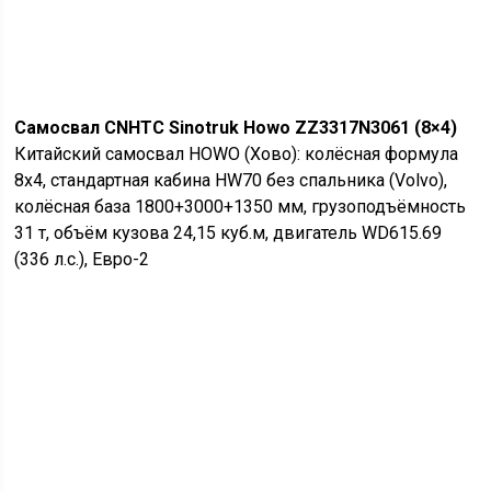
Самосвал CNHTC Sinotruk Howo ZZ3317N3061 (8×4)
Китайский самосвал HOWO (Хово): колёсная формула
8х4, стандартная кабина HW70 без спальника (Volvo),
колёсная база 1800+3000+1350 мм, грузоподъёмность
31 т, объём кузова 24,15 куб.м, двигатель WD615.69
(336 л.с.), Евро-2