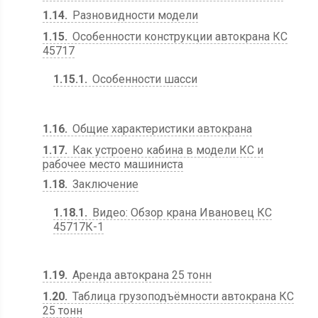
1.14
Разновидности модели
1.15
Особенности конструкции автокрана КС
45717
1.15.1
Особенности шасси
1.16
Общие характеристики автокрана
1.17
Как устроено кабина в модели КС и
рабочее место машиниста
1.18
Заключение
1.18.1
Видео: Обзор крана Ивановец КС
45717К-1
1.19
Аренда автокрана 25 тонн
1.20
Таблица грузоподъёмности автокрана КС
25 тонн