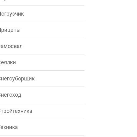
Погрузчик
Прицепы
Самосвал
Сеялки
Снегоуборщик
Снегоход
Стройтехника
Техника