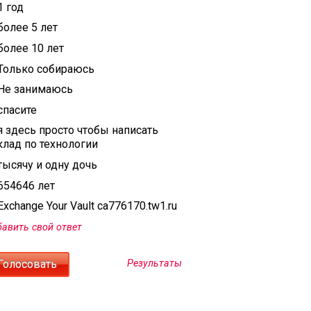
1 год
более 5 лет
более 10 лет
Только собираюсь
Не занимаюсь
спасите
я здесь просто чтобы написать
клад по технологии
тысячу и одну дочь
654646 лет
xchange Your Vault ca776170.tw1.ru
авить свой ответ
Результаты