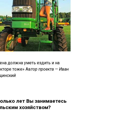
ена должна уметь ездить и на
акторе тоже» Ав
тор проекта — Иван
щинский
олько лет Вы занимаетесь
льским хозяйством?