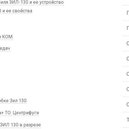
иля ЗИЛ-130 и ее устройство
 и ее свойства
и КОМ.
едач
бке Зил 130
+ ТО. Центрифуги
ЗИЛ 130 в разрезе