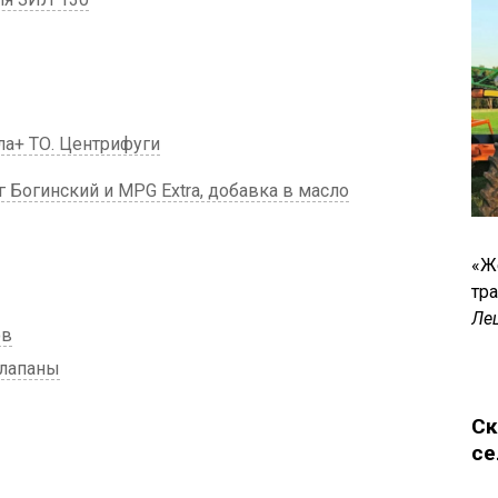
а+ ТО. Центрифуги
 Богинский и MPG Extra, добавка в масло
«Ж
тр
Ле
ов
клапаны
Ск
се