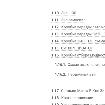
1.10
Зил -130
1.11
Зил самосвал
1.12
Коробка передач автомо
1.13
Коробка передач ЗИЛ-13
1.14
Коробка ЗИЛ -130 схема
1.15
СИНХРОНИЗАТОР
1.16
Коробка отбора мощнос
1.16.1
Схема включения пе
1.16.2
Первичный вал
1.17
Сколько Масла В Кпп Зи
1.18
Краткое описание
1.19
Характеристики двигате