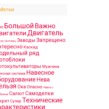
Метки
Большой
Важно
ро
Двигатель
вигатели
Запрещено
Заводы
гие системы
нтересно
Каскад
одельный ряд
отоблоки
отокультиваторы
Мужчина
Навесное
есная система
борудование
Нева
ельзя
Ока
Опасно
Работа с
Самоделки
Салют
блоком
Технические
крет
Супер
арактеристики