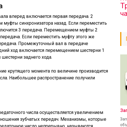
Т
а
ч
ла вперед включается первая передача. 2
 муфты синхронизатора назад. Если переместить
включится 3 передача. Перемещением муфты 2
 передача. Если переместить муфту этого же
передача. Промежуточный вал в передаче
адний ход включается перемещением шестерни 1
 шестерни заднего хода.
ние крутящего момента по величине производится
исла. Наибольшее распространение получили
За
редаточного числа осуществляется увеличением
ношения зубчатых передач. Механизмы, которые
Зап
объ
редаточное число непрерывно, называются