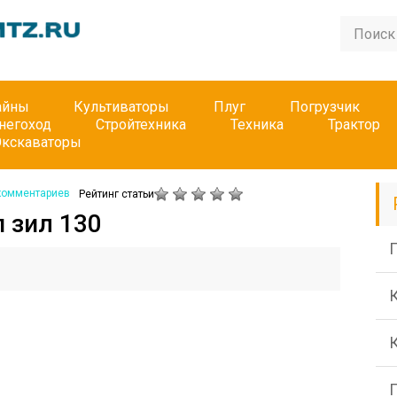
айны
Культиваторы
Плуг
Погрузчик
негоход
Стройтехника
Техника
Трактор
Экскаваторы
комментариев
Рейтинг статьи
 зил 130
П