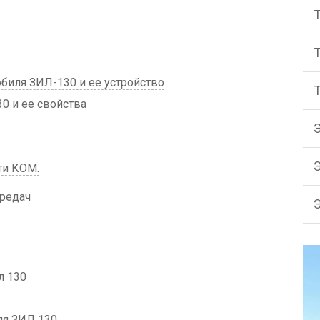
биля ЗИЛ-130 и ее устройство
0 и ее свойства
ти КОМ.
редач
л 130
ля ЗИЛ 130