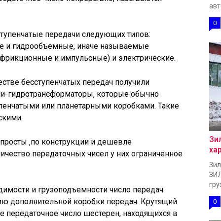
авт
0
ступенчатые передачи следующих типов:
ие и гидрообъемные, иначе называемые
(фрикционные и импульсные) и электрические.
естве бесступенчатых передач получили
ли-гидротрансформаторы, которые обычно
упенчатыми или планетарными коробками. Такие
скими.
Зи
просты ‚по конструкции и дешевле
ха
личество передаточных чисел у них ограниченное
Зил
ЗИЛ
гру
имости и грузоподъемности число передач
ию дополнительной коробки передач. Крутящий
0
е передаточное число шестерен, находящихся в