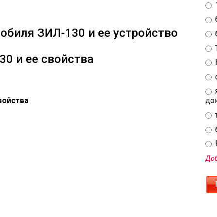
обиля ЗИЛ-130 и ее устройство
30 и ее свойства
войства
до
E
Доб