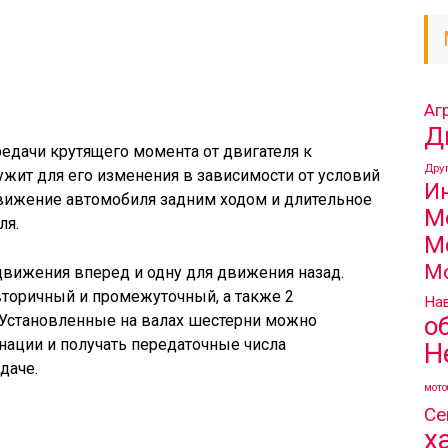
Аг
Д
едачи крутящего момента от двигателя к
Дру
ужит для его изменения в зависимости от условий
И
вижение автомобиля задним ходом и длительное
М
ля.
М
М
движения вперед и одну для движения назад.
вторичный и промежуточный, а также 2
Нав
о
 Установленные на валах шестерни можно
нации и получать передаточные числа
Н
даче.
мото
Се
х