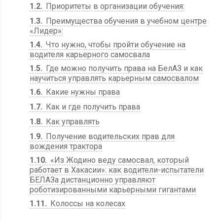
1.2
Приоритеты в организации обучения:
1.3
Преимущества обучения в учебном центре
«Лидер»:
1.4
Что нужно, чтобы пройти обучение на
водителя карьерного самосвала
1.5
Где можно получить права на БелАЗ и как
научиться управлять карьерным самосвалом
1.6
Какие нужны права
1.7
Как и где получить права
1.8
Как управлять
1.9
Получение водительских прав для
вождения трактора
1.10
«Из Жодино веду самосвал, который
работает в Хакасии»: как водители-испытатели
БЕЛАЗа дистанционно управляют
роботизированными карьерными гигантами
1.11
Колоссы на колесах