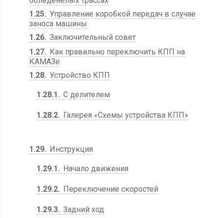
обледенелых трассах
1.25
Управление коробкой передач в случае
заноса машины
1.26
Заключительный совет
1.27
Как правильно переключить КПП на
КАМАЗе
1.28
Устройство КПП
1.28.1
С делителем
1.28.2
Галерея «Схемы устройства КПП»
1.29
Инструкция
1.29.1
Начало движения
1.29.2
Переключение скоростей
1.29.3
Задний ход