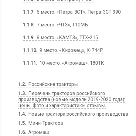
1.1.7
6 место. «Петра-ЗСТ», Петра-ЗСТ 390
1.1.8
7 место. «ЧТЗ», Т10МБ
1.1.9
8 место. «КАМТЗ», ТТХ-215
1.1.10
9 место. «Кировец», К-744Р
1.1.11
10 место. «Агромаш», 180ТК
1.2
Российские тракторы
1.3
Перечень тракторов российского
производства (новые модели 2019-2020 года):
цены, фото и характеристики, отзывы.
1.4
Новые трактора российского производства
1.5
Мини-Трактора
1.6
Агромаш