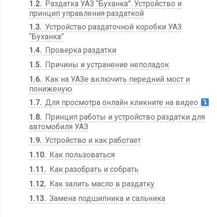
1.2
Раздатка УАЗ “Буханка”: Устройство и
принцип управления раздаткой
1.3
Устройство раздаточной коробки УАЗ
“Буханка”
1.4
Проверка раздатки
1.5
Причины и устранение неполадок
1.6
Как на УАЗе включить передний мост и
пониженую
1.7
Для просмотра онлайн кликните на видео
1.8
Принцип работы и устройство раздатки для
автомобиля УАЗ
1.9
Устройство и как работает
1.10
Как пользоваться
1.11
Как разобрать и собрать
1.12
Как залить масло в раздатку
1.13
Замена подшипника и сальника