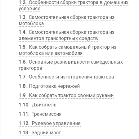
1.2
Особенности сборки трактора в домашних
условиях
1.3
Самостоятельная сборка трактора из
мотоблока
1.4
Самостоятельная сборка трактора из
элементов транспортных средств
1.5
Как собрать самодельный трактор из
мотоблока или автомобиля
1.6
Основные разновидности самодельных
тракторов
1.7
Особенности изготовления трактора
1.8
Подготовка чертежей
1.9
Как собрать трактор своими руками
1.10
Двигатель
1.11
Трансмиссия
1.12
Рулевое управление
1.13
Задний мост