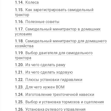
1.14
Колеса
1.15
Как зарегистрировать самодельный
трактор
1.16
Полезные советы
1.17
Самодельный минитрактор в домашних
условиях
1.18
Самодельный минитрактор для домашнего
хозяйства
1.19
Выбор двигателя для самодельного
трактора
1.20
Из чего сделать раму
1.21
Из чего сделать ходовую
1.22
Плюсы установки гидравлики
1.23
Для чего нужен ВОМ
1.24
Изготовление трехточечной навески
1.25
Выбор и установка тормозов и сцепления
1.26
Установка рулевого управления