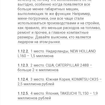
выгодно, особенно когда появляется все
больше менее габаритных машин,
выполняющих те же функции. Например,
мини-погрузчики, они все чаще стали
использоваться производствами и на стройке,
как правило, это меньше расходов на топливо,
ремонт и прочее, а главное компактные
размеры. Давайте выясним, кто является
лидером на этом рынке.
1.12.2
1 место. Нидерланды, NEW HOLLAND
L160 – 1,5 миллиона
1.12.3
2 место. США, CATERPILLAR 248B –
больше 2-х миллионов
1.12.4
3 место. Южная Корея, KOMATSU CK35 –
2,5 миллиона рублей
1.12.5
4 место. Япония, TAKEUCHI TL150 – 1,9
миллионов рублей