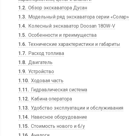
1.2
Обзор экскаватора Дусан
1.3
Модельный ряд экскаватора серии «Солар»
1.4
Колесный экскаватор Doosan 180W-V
1.5
Особенности и преимущества
1.6
Технические характеристики и габариты
1.7
Расход топлива
1.8
Двигатель
1.9
Устройство
1.10
Ходовая часть
1.11
Гидравлическая система
1.12
Кабина оператора
1.13
Удобство эксплуатации и обслуживания
1.14
Навесное оборудование
1.15
Стоимость нового и б/у
1.16
Аналоги