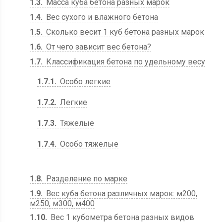
1.3
Масса куба бетона разных марок
1.4
Вес сухого и влажного бетона
1.5
Cколько весит 1 куб бетона разных марок
1.6
От чего зависит вес бетона?
1.7
Классификация бетона по удельному весу
1.7.1
Особо легкие
1.7.2
Легкие
1.7.3
Тяжелые
1.7.4
Особо тяжелые
1.8
Разделение по марке
1.9
Вес куба бетона различных марок: м200,
м250, м300, м400
1.10
Вес 1 кубометра бетона разных видов