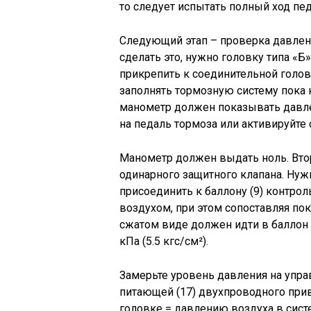
то следует испытать полный ход пед
Следующий этап – проверка давлени
сделать это, нужно головку типа «Б
прикрепить к соединительной головк
заполнять тормозную систему пока 
манометр должен показывать давлени
на педаль тормоза или активируйте
Манометр должен выдать ноль. Вто
одинарного защитного клапана. Нужно
присоединить к баллону (9) контро
воздухом, при этом сопоставляя по
сжатом виде должен идти в баллон 
кПа (5.5 кгс/см²).
Замерьте уровень давления на упра
питающей (17) двухпроводного при
головке = давлению воздуха в сист