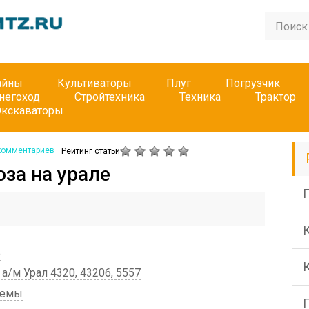
айны
Культиваторы
Плуг
Погрузчик
негоход
Стройтехника
Техника
Трактор
Экскаваторы
комментариев
Рейтинг статьи
оза на урале
П
е
а/м Урал 4320, 43206, 5557
темы