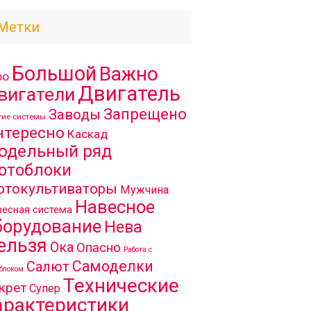
Метки
Большой
Важно
ро
Двигатель
вигатели
Запрещено
Заводы
гие системы
нтересно
Каскад
одельный ряд
отоблоки
отокультиваторы
Мужчина
Навесное
есная система
борудование
Нева
ельзя
Ока
Опасно
Работа с
Самоделки
Салют
блоком
Технические
крет
Супер
арактеристики