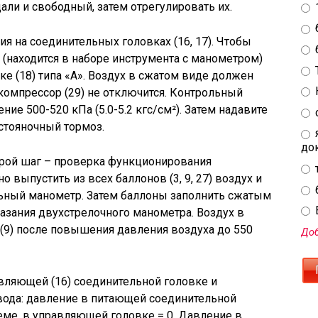
али и свободный, затем отрегулировать их.
я на соединительных головках (16, 17). Чтобы
» (находится в наборе инструмента с манометром)
е (18) типа «А». Воздух в сжатом виде должен
компрессор (29) не отключится. Контрольный
е 500-520 кПа (5.0-5.2 кгс/см²). Затем надавите
 стояночный тормоз.
до
рой шаг – проверка функционирования
 выпустить из всех баллонов (3, 9, 27) воздух и
льный манометр. Затем баллоны заполнить сжатым
E
казания двухстрелочного манометра. Воздух в
(9) после повышения давления воздуха до 550
Доб
вляющей (16) соединительной головке и
вода: давление в питающей соединительной
еме, в управляющей головке = 0. Давление в