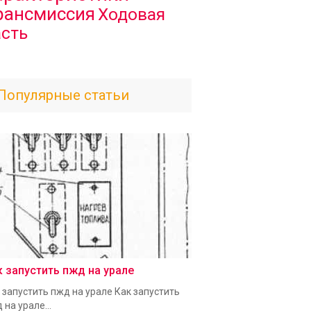
рансмиссия
Ходовая
асть
Популярные статьи
к запустить пжд на урале
 запустить пжд на урале Как запустить
 на урале...