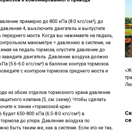
вление примерно до 800 кПа (8.0 кгс/см²), до
 давления 4, выключите двигатель и выпустите
в переднего моста. Когда вы нажимаете на педаль,
онтрольном манометре = давлению в системе, на
имая на педаль тормоза, опустите давление до
 и заведите двигатель. Давление воздуха должно
Па (5.6-6.0 кгс/см²) в баллоне контура тормозов
«Ж
роведите с контуром тормозов среднего моста и
тр
Ле
оде из обоих отделов тормозного крана давление
ащитного клапана (5, см. схему). Чтобы сделать
ючите к линии «тормозной кран-
Ск
будет 650-800 кПа (6.5-8.0 кгс/см²) в
се
 тормоза до упора. Давление воздуха по
но быть таким же, как в системе. Если это не так,