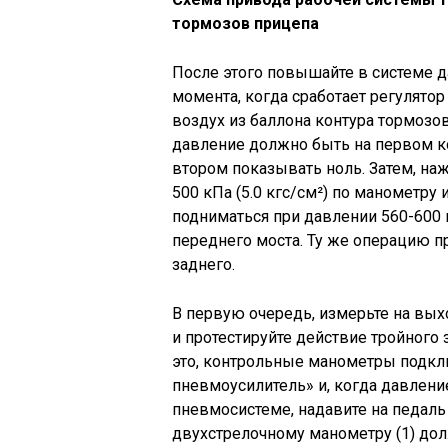
тормозов прицепа
После этого повышайте в системе да
момента, когда сработает регулятор
воздух из баллона контура тормозо
давление должно быть на первом к
втором показывать ноль. Затем, наж
500 кПа (5.0 кгс/см²) по манометру
подниматься при давлении 560-600 к
переднего моста. Ту же операцию п
заднего.
В первую очередь, измерьте на вых
и протестируйте действие тройного з
это, контрольные манометры подкл
пневмоусилитель» и, когда давление 
пневмосистеме, надавите на педаль
двухстрелочному манометру (1) долж