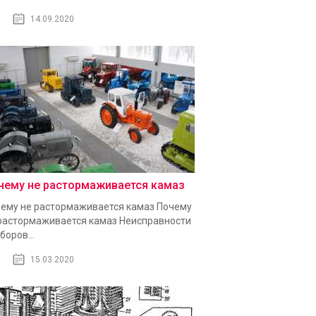
14.09.2020
чему не растормаживается камаз
ему не растормаживается камаз Почему
растормаживается камаз Неисправности
боров...
15.03.2020