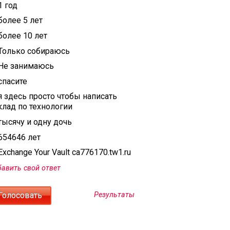
1 год
более 5 лет
более 10 лет
Только собираюсь
Не занимаюсь
спасите
я здесь просто чтобы написать
клад по технологии
тысячу и одну дочь
654646 лет
xchange Your Vault ca776170.tw1.ru
авить свой ответ
Результаты