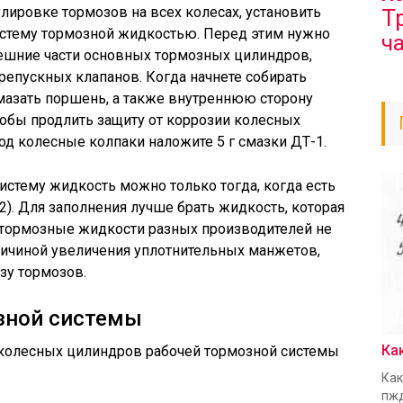
лировке тормозов на всех колесах, установить
Т
истему тормозной жидкостью. Перед этим нужно
ч
нешние части основных тормозных цилиндров,
репускных клапанов. Когда начнете собирать
мазать поршень, а также внутреннюю сторону
обы продлить защиту от коррозии колесных
од колесные колпаки наложите 5 г смазки ДТ-1.
истему жидкость можно только тогда, когда есть
2). Для заполнения лучше брать жидкость, которая
ь тормозные жидкости разных производителей не
причиной увеличения уплотнительных манжетов,
азу тормозов.
зной системы
Ка
колесных цилиндров рабочей тормозной системы
Как
пжд