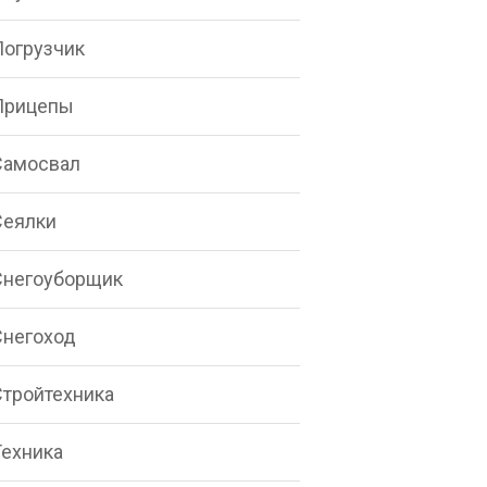
Погрузчик
Прицепы
Самосвал
Сеялки
Снегоуборщик
Снегоход
Стройтехника
Техника