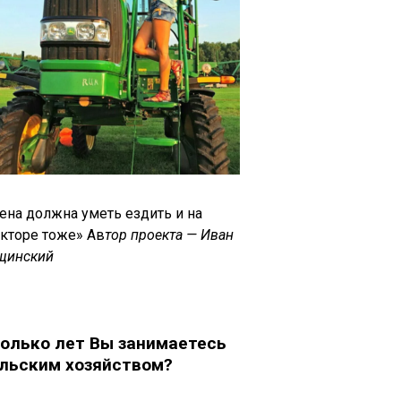
ена должна уметь ездить и на
акторе тоже» Ав
тор проекта — Иван
щинский
олько лет Вы занимаетесь
льским хозяйством?