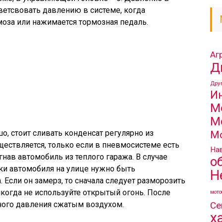
етсвовать давлению в системе, когда
моза или нажимается тормозная педаль.
Аг
Д
Дру
И
М
М
, стоит сливать конденсат регулярно из
М
ществляется, только если в пневмосистеме есть
Нав
гнав автомобиль из теплого гаража. В случае
о
ки автомобиля на улице нужно быть
Н
 Если он замерз, то сначала следует разморозить
икогда не используйте открытый огонь. После
мото
Се
вного давления сжатым воздухом.
х