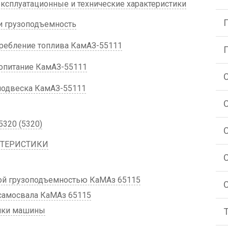
ксплуатационные и технические характеристики
и грузоподъемность
требление топлива КамАЗ-55111
опитание КамАЗ-55111
подвеска КамАЗ-55111
320 (5320)
КТЕРИСТИКИ
й грузоподъемностью КаМАз 65115
амосвала КаМАз 65115
тики машины