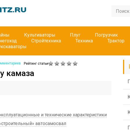
айны
Культиваторы
Плуг
Погрузчик
негоход
Стройтехника
Техника
Трактор
Экскаваторы
омментариев
Рейтинг статьи
 у камаза
П
ксплуатационные и технические характеристики
«строительный» автосамосвал