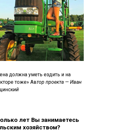
ена должна уметь ездить и на
акторе тоже» Ав
тор проекта — Иван
щинский
олько лет Вы занимаетесь
льским хозяйством?