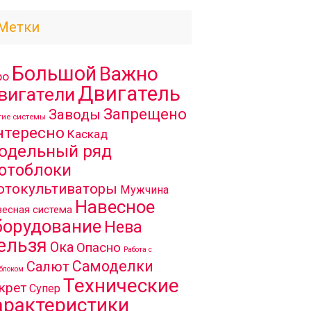
Метки
Большой
Важно
ро
Двигатель
вигатели
Запрещено
Заводы
гие системы
нтересно
Каскад
одельный ряд
отоблоки
отокультиваторы
Мужчина
Навесное
есная система
борудование
Нева
ельзя
Ока
Опасно
Работа с
Самоделки
Салют
блоком
Технические
крет
Супер
арактеристики