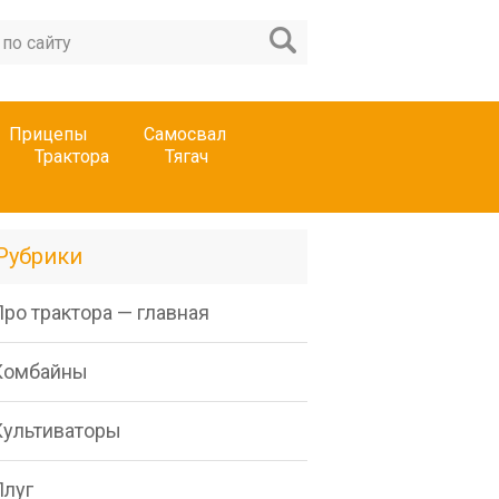
Прицепы
Самосвал
Трактора
Тягач
Рубрики
ро трактора — главная
Комбайны
Культиваторы
Плуг