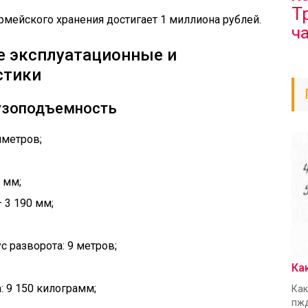
Т
рмейского хранения достигает 1 миллиона рублей.
ч
е эксплуатационные и
стики
рузоподъемность
иметров;
 мм;
 3 190 мм;
 разворота: 9 метров;
Ка
: 9 150 килограмм;
Как
пжд