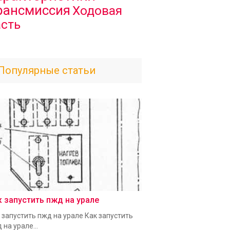
рансмиссия
Ходовая
асть
Популярные статьи
к запустить пжд на урале
 запустить пжд на урале Как запустить
 на урале...