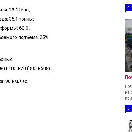
0
я: 23 125 кг;
да: 35,1 тонны;
формы: 60 0 ;
аемого подъема: 25%;
мерные
8)11.00 R20 (300 R508)
По
: 90 км/час.
Поч
не 
при
0