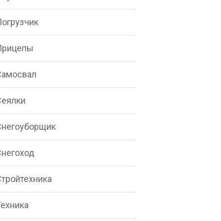
Погрузчик
Прицепы
Самосвал
Сеялки
Снегоуборщик
Снегоход
Стройтехника
Техника