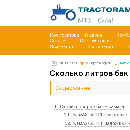
Про трактора — главная
Комб
Сеялки
Снегоуборщик
С
Эвакуатор
Экскаватор
20.08.2020
99 просмотров
нет к
Сколько литров бак
Содержание
1
Сколько литров бак у камаза
1.1
КамАЗ-55111. Основные э
1.2
КамАЗ-55111: надежный 