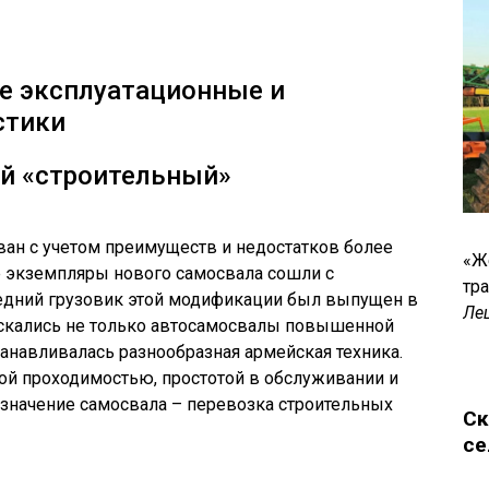
е эксплуатационные и
стики
й «строительный»
ван с учетом преимуществ и недостатков более
«Ж
 экземпляры нового самосвала сошли с
тр
ледний грузовик этой модификации был выпущен в
Ле
ускались не только автосамосвалы повышенной
станавливалась разнообразная армейская техника.
й проходимостью, простотой в обслуживании и
азначение самосвала – перевозка строительных
Ск
се