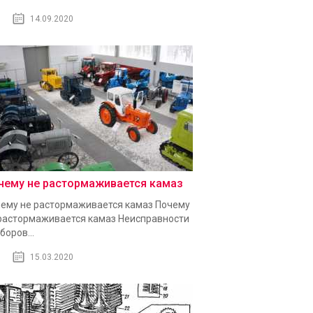
14.09.2020
чему не растормаживается камаз
ему не растормаживается камаз Почему
растормаживается камаз Неисправности
боров...
15.03.2020