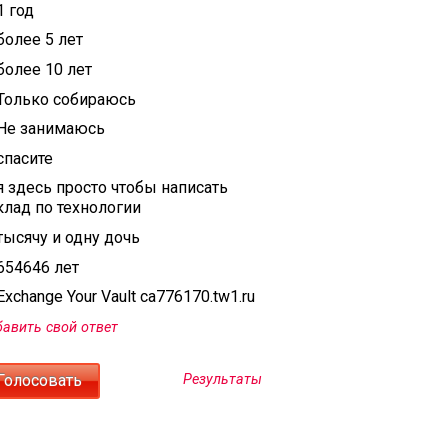
1 год
более 5 лет
более 10 лет
Только собираюсь
Не занимаюсь
спасите
я здесь просто чтобы написать
клад по технологии
тысячу и одну дочь
654646 лет
xchange Your Vault ca776170.tw1.ru
авить свой ответ
Результаты