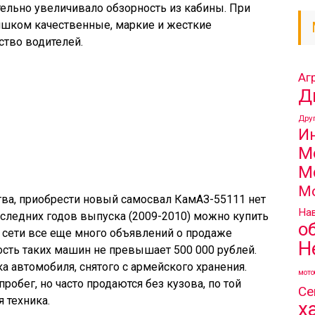
тельно увеличивало обзорность из кабины. При
ишком качественные, маркие и жесткие
ство водителей.
Аг
Д
Дру
И
М
М
М
тва, приобрести новый самосвал КамАЗ-55111 нет
Нав
следних годов выпуска (2009-2010) можно купить
о
 В сети все еще много объявлений о продаже
Н
ость таких машин не превышает 500 000 рублей.
 автомобиля, снятого с армейского хранения.
мото
обег, но часто продаются без кузова, по той
Се
я техника.
х