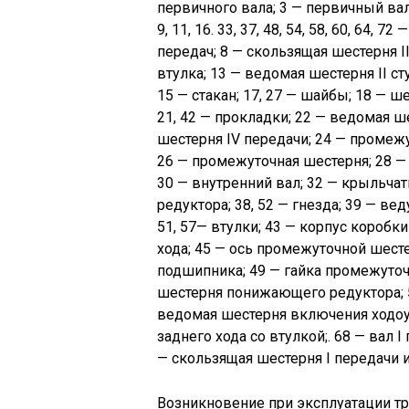
первичного вала; 3 — первичный вал; 4, 
9, 11, 16. 33, 37, 48, 54, 58, 60, 64,
передач; 8 — скользящая шестерня II
втулка; 13 — ведомая шестерня II с
15 — стакан; 17, 27 — шайбы; 18 — ш
21, 42 — прокладки; 22 — ведомая ш
шестерня IV передачи; 24 — промежу
26 — промежуточная шестерня; 28 — 
30 — внутренний вал; 32 — крыльчат
редуктора; 38, 52 — гнезда; 39 — вед
51, 57— втулки; 43 — корпус коробк
хода; 45 — ось промежуточной шесте
подшипника; 49 — гайка промежуточ
шестерня понижающего редуктора; 
ведомая шестерня включения ходоу
заднего хода со втулкой;. 68 — вал I
— скользящая шестерня I передачи и
Возникновение при эксплуатации тр