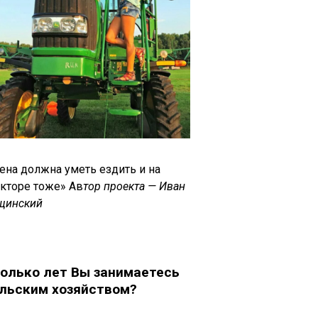
ена должна уметь ездить и на
акторе тоже» Ав
тор проекта — Иван
щинский
олько лет Вы занимаетесь
льским хозяйством?