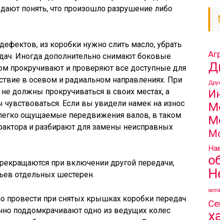
 дают понять, что произошло разрушение либо
дефектов, из коробки нужно слить масло, убрать
Аг
дач. Иногда дополнительно снимают боковые
Д
ом прокручивают и проверяют все доступные для
йствие в осевом и радиальном направлениях. При
Дру
не должны прокручиваться в своих местах, а
И
 чувствоваться. Если вы увидели намек на износ
М
 легко ощущаемые передвижения валов, в таком
М
трактора и разбирают для замены неисправных
М
Нав
о
прекращаются при включении другой передачи,
Н
бьев отдельных шестерен.
мото
о провести при снятых крышках коробки передач
Се
ычно поддомкрачивают одно из ведущих колес
х