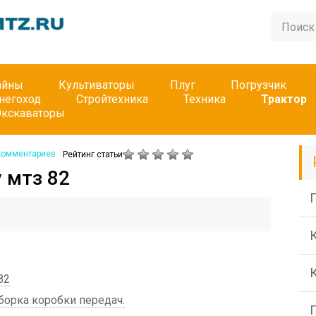
айны
Культиваторы
Плуг
Погрузчик
негоход
Стройтехника
Техника
Трактор
Экскаваторы
комментариев
Рейтинг статьи
 мтз 82
П
82
сборка коробки передач.