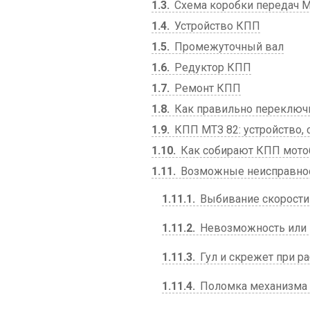
1.3
Схема коробки передач М
1.4
Устройство КПП
1.5
Промежуточный вал
1.6
Редуктор КПП
1.7
Ремонт КПП
1.8
Как правильно переключи
1.9
КПП МТЗ 82: устройство, 
1.10
Как собирают КПП мото
1.11
Возможные неисправно
1.11.1
Выбивание скорости
1.11.2
Невозможность или 
1.11.3
Гул и скрежет при р
1.11.4
Поломка механизма