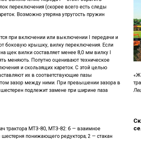
лок переключения (скорее всего есть следы
ареток. Возможно утеряна упругость пружин
тся при включении или выключении I передачи и
ают боковую крышку, вилку переключения. Если
на щек вилки составляет менее 8,0 мм вилку I
ять меняють. Попутно оценивают техническое
ючения и скользящих кареток. С этой целью
вставляют их в соответствующие пазы
«Ж
этом зазор между ними. При превышении зазора в
тр
к шестерен подлежит замене при ширине паза
Ле
Ск
се
дач трактора МТЗ-80, МТЗ-82: б — взаимное
 шестерня понижающего редуктора; 2 — стакан