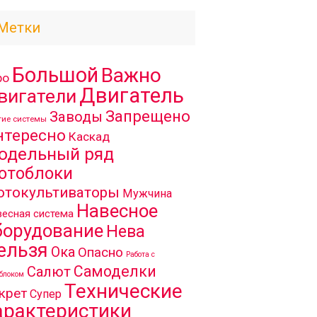
Метки
Большой
Важно
ро
Двигатель
вигатели
Запрещено
Заводы
гие системы
нтересно
Каскад
одельный ряд
отоблоки
отокультиваторы
Мужчина
Навесное
есная система
борудование
Нева
ельзя
Ока
Опасно
Работа с
Самоделки
Салют
блоком
Технические
крет
Супер
арактеристики