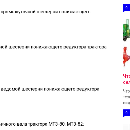
0
ьца промежуточной шестерни понижающего
чной шестерни понижающего редуктора трактора
Чт
се
ьца ведомой шестерни понижающего редуктора
Что
тех
вид
0
вичного вала трактора МТЗ-80, МТЗ-82: