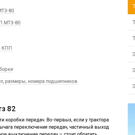
МТЗ-80
П МТЗ-80
й КПП
борки
п, размеры, номера подшипников
тз 82
 коробки передач. Во-первых, если у трактора
ычага переключения передач, частичный выход
ное выключение передач — стоит обратить