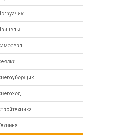
Погрузчик
Прицепы
Самосвал
Сеялки
Снегоуборщик
Снегоход
Стройтехника
Техника