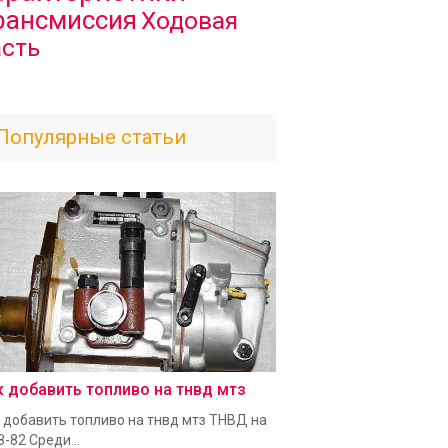
рансмиссия
Ходовая
асть
Популярные статьи
к добавить топливо на тнвд мтз
 добавить топливо на тнвд мтз ТНВД на
-82 Среди...