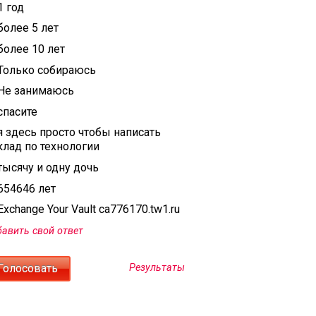
1 год
более 5 лет
более 10 лет
Только собираюсь
Не занимаюсь
спасите
я здесь просто чтобы написать
клад по технологии
тысячу и одну дочь
654646 лет
xchange Your Vault ca776170.tw1.ru
авить свой ответ
Результаты