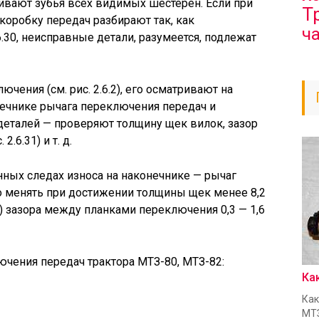
ривают зубья всех видимых шестерен. Если при
Т
оробку передач разбирают так, как
ч
6.30, неисправные детали, разумеется, подлежат
ения (см. рис. 2.6.2), его осматривают на
нечнике рычага переключения передач и
деталей — проверяют толщину щек вилок, зазор
.6.31) и т. д.
ных следах износа на наконечнике — рычаг
 менять при достижении толщины щек менее 8,2
 зазора между планками переключения 0,3 — 1,6
лючения передач трактора МТЗ-80, МТЗ-82:
Ка
Как
МТЗ