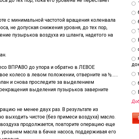
оса до тех пор, пока его уровень не перестанет
боте с минимальной частотой вращения коленвала
оса, не допуская снижения уровня, до тех пор,
ение пузырьков воздуха из шланга, надетого на
ан.
до
есо ВПРАВО до упора и обратно в ЛЕВОЕ
вое колесо в левом положении, отверните на ½……
апан и снова проследите за выделением
прекращения выделения пузырьков заверните
E
Доб
цию не менее двух раз. В результате из
о выходить чистое (без примеси воздуха) масло.
воздуха продолжается, повторите операцию еще
за уровнем масла в бачке насоса, поддерживая его