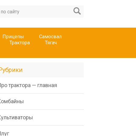
Прицепы
Самосвал
Трактора
Тягач
Рубрики
ро трактора — главная
Комбайны
Культиваторы
Плуг