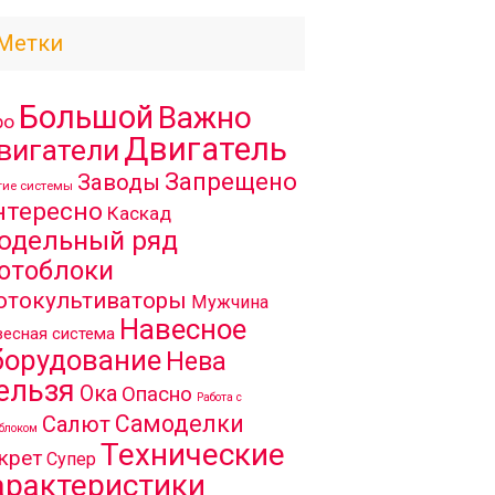
Метки
Большой
Важно
ро
Двигатель
вигатели
Запрещено
Заводы
гие системы
нтересно
Каскад
одельный ряд
отоблоки
отокультиваторы
Мужчина
Навесное
есная система
борудование
Нева
ельзя
Ока
Опасно
Работа с
Самоделки
Салют
блоком
Технические
крет
Супер
арактеристики