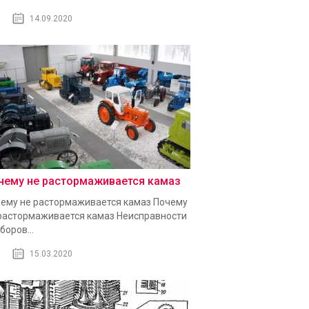
14.09.2020
чему не растормаживается камаз
ему не растормаживается камаз Почему
растормаживается камаз Неисправности
боров...
15.03.2020