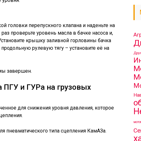
 уровня.
ой головки перепускного клапана и наденьте на
раз проверьте уровень масла в бачке насоса и,
Аг
 Установите крышку заливной горловины бачка
Д
 продольную рулевую тягу – установите её на
Дру
И
М
емы завершен.
М
М
а ПГУ и ГУРа на грузовых
Нав
о
ченное для снижения уровня давления, которое
Н
цепления.
мото
Се
ля пневматического типа сцепления КамАЗа.
х