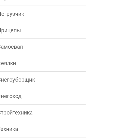
Погрузчик
Прицепы
Самосвал
Сеялки
Снегоуборщик
Снегоход
Стройтехника
Техника