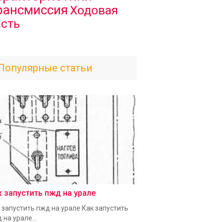
рансмиссия
Ходовая
асть
Популярные статьи
к запустить пжд на урале
 запустить пжд на урале Как запустить
 на урале...