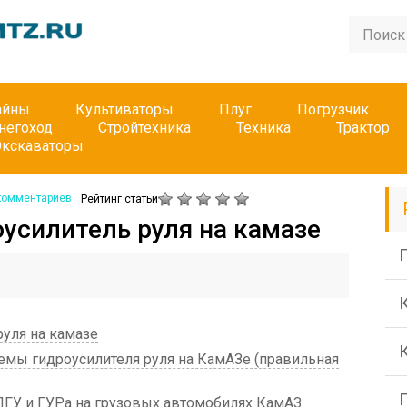
айны
Культиваторы
Плуг
Погрузчик
негоход
Стройтехника
Техника
Трактор
Экскаваторы
комментариев
Рейтинг статьи
оусилитель руля на камазе
П
руля на камазе
емы гидроусилителя руля на КамАЗе (правильная
ПГУ и ГУРа на грузовых автомобилях КамАЗ