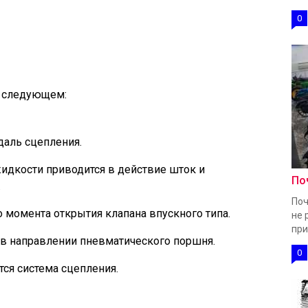
0
в следующем:
даль сцепления.
идкости приводится в действие шток и
По
.
Поч
момента открытия клапана впускного типа.
не 
при
в направлении пневматического поршня.
0
тся система сцепления.