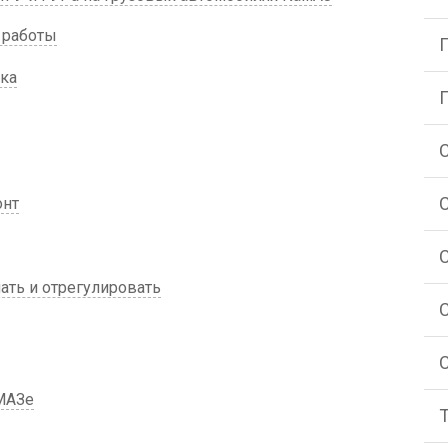
 работы
ка
онт
ать и отрегулировать
МАЗе