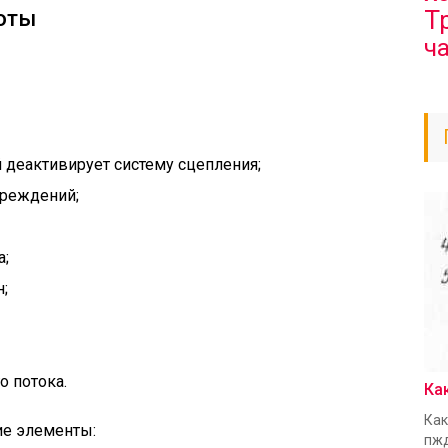
Т
боты
ч
 деактивирует систему сцепления;
вреждений;
а;
;
о потока.
Ка
Как
ие элементы:
пжд