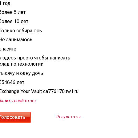
1 год
более 5 лет
более 10 лет
Только собираюсь
Не занимаюсь
спасите
я здесь просто чтобы написать
клад по технологии
тысячу и одну дочь
654646 лет
xchange Your Vault ca776170.tw1.ru
авить свой ответ
Результаты