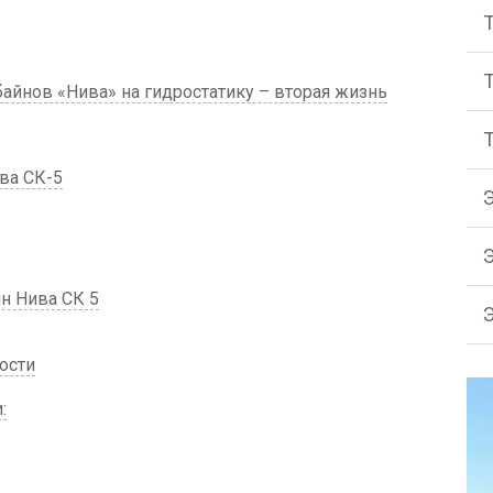
йнов «Нива» на гидростатику – вторая жизнь
ва СК-5
н Нива СК 5
ости
: