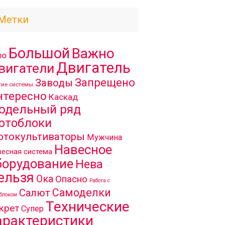
Метки
Большой
Важно
ро
Двигатель
вигатели
Запрещено
Заводы
гие системы
нтересно
Каскад
одельный ряд
отоблоки
отокультиваторы
Мужчина
Навесное
есная система
борудование
Нева
ельзя
Ока
Опасно
Работа с
Самоделки
Салют
блоком
Технические
крет
Супер
арактеристики