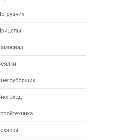
Погрузчик
Прицепы
Самосвал
Сеялки
Снегоуборщик
Снегоход
Стройтехника
Техника