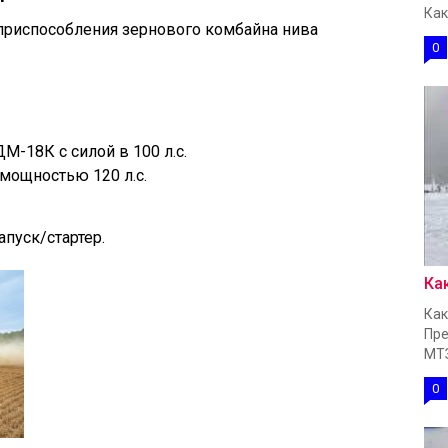
Как
 приспособления зернового комбайна нива
0
-18К с силой в 100 л.с.
мощностью 120 л.с.
пуск/стартер.
Ка
Как
Пре
МТЗ
0