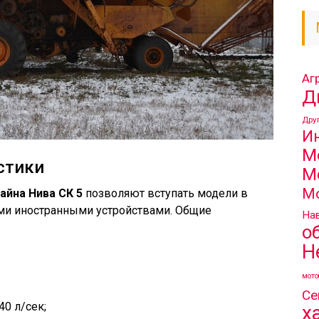
Аг
Д
Дру
И
М
стики
М
М
айна Нива СК 5
позволяют вступать модели в
ми иностранными устройствами. Общие
Нав
о
Н
мото
Се
40 л/сек;
х