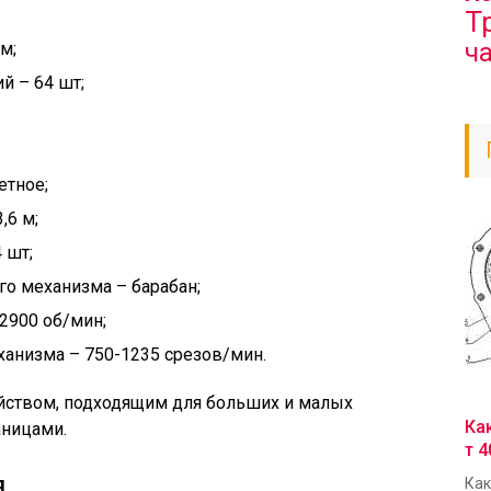
Т
ч
м;
й – 64 шт;
етное;
,6 м;
 шт;
о механизма – барабан;
2900 об/мин;
анизма – 750-1235 срезов/мин.
ойством, подходящим для больших и малых
Ка
аницами.
т 4
я
Как