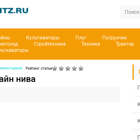
айны
Культиваторы
Плуг
Погрузчик
негоход
Стройтехника
Техника
Трактор
Экскаваторы
омментариев
Рейтинг статьи
айн нива
П