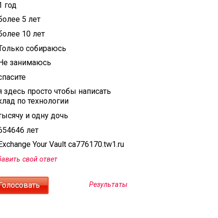
1 год
более 5 лет
более 10 лет
Только собираюсь
Не занимаюсь
спасите
я здесь просто чтобы написать
клад по технологии
тысячу и одну дочь
654646 лет
xchange Your Vault ca776170.tw1.ru
авить свой ответ
Результаты