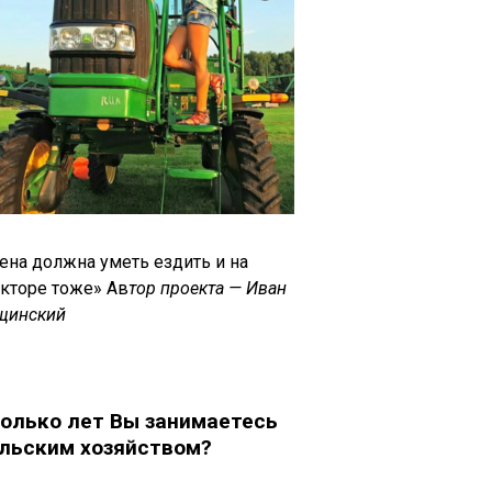
ена должна уметь ездить и на
акторе тоже» Ав
тор проекта — Иван
щинский
олько лет Вы занимаетесь
льским хозяйством?