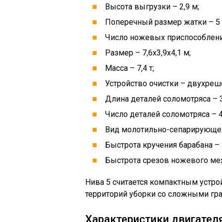
Высота выгрузки – 2,9 м;
Поперечный размер жатки – 5 
Число ножевых приспособлени
Размер – 7,6х3,9х4,1 м;
Масса – 7,4 т;
Устройство очистки – двухреш
Длина деталей соломотряса – 3
Число деталей соломотряса – 4
Вид молотильно-сепарирующег
Быстрота кручения барабана – 
Быстрота срезов ножевого мех
Нива 5 считается компактным устр
территорий уборки со сложными гр
Характеристики двигател