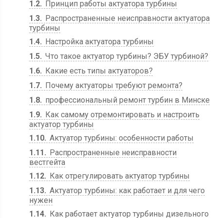
1.2
Принцип работы актуатора турбины
1.3
Распространенные неисправности актуатора
турбины
1.4
Настройка актуатора турбины
1.5
Что такое актуатор турбины? ЭБУ турбиной?
1.6
Какие есть типы актуаторов?
1.7
Почему актуаторы требуют ремонта?
1.8
профессиональный ремонт турбин в Минске
1.9
Как самому отремонтировать и настроить
актуатор турбины
1.10
Актуатор турбины: особенности работы
1.11
Распространенные неисправности
вестгейта
1.12
Как отрегулировать актуатор турбины
1.13
Актуатор турбины: как работает и для чего
нужен
1.14
Как работает актуатор турбины дизельного