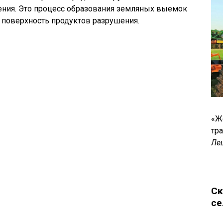
ения. Это процесс образования земляных выемок
 поверхность продуктов разрушения.
«Ж
тр
Ле
Ск
се