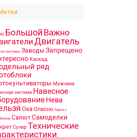
Метки
Большой
Важно
ро
Двигатель
вигатели
Запрещено
Заводы
гие системы
нтересно
Каскад
одельный ряд
отоблоки
отокультиваторы
Мужчина
Навесное
есная система
борудование
Нева
ельзя
Ока
Опасно
Работа с
Самоделки
Салют
блоком
Технические
крет
Супер
арактеристики