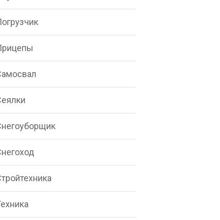
Погрузчик
Прицепы
Самосвал
Сеялки
Снегоуборщик
Снегоход
Стройтехника
Техника