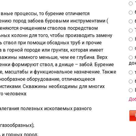
вные процессы, то бурение отличается
ению пород забоев буровыми инструментами (
меняются очищением стволов посредством
ных колонн для того, чтобы производить замену
ть ствол при помощи обсадных труб и прочие
 в горной породе или грунтах, которая имеет
ажины намного меньше, чем ее глубина. Верх
до
тенки формируют ствол, а днище – забой. Бурение
е, масштабы и функциональное назначение. Также
знообразное оборудование, отличающееся
истиками. Скважины необходимы для многих
E
о человека:
Доб
алегания полезных ископаемых разного
газообразных);
 и горных пород;