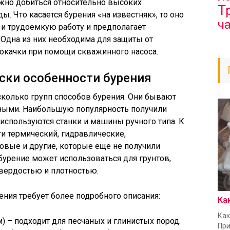
жно добиться относительно высоких
Т
ы. Что касается бурения «на известняк», то оно
ч
и трудоемкую работу и предполагает
 Одна из них необходима для защиты от
рокачки при помощи скважинного насоса.
ски особенности бурения
колько групп способов бурения. Они бывают
ными. Наибольшую популярность получили
используются станки и машины ручного типа. К
и термический, гидравлические,
овые и другие, которые еще не получили
бурение может использоваться для грунтов,
вердостью и плотностью.
ния требует более подробного описания:
Ка
Как
) – подходит для песчаных и глинистых пород.
При