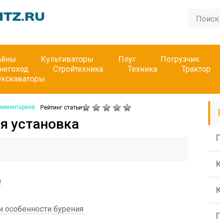
айны
Культиваторы
Плуг
Погрузчик
негоход
Стройтехника
Техника
Трактор
Экскаваторы
омментариев
Рейтинг статьи
ая установка
П
а
и особенности бурения