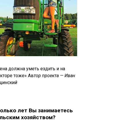
ена должна уметь ездить и на
акторе тоже» Ав
тор проекта — Иван
щинский
олько лет Вы занимаетесь
льским хозяйством?