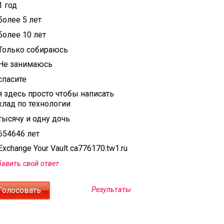
1 год
более 5 лет
более 10 лет
Только собираюсь
Не занимаюсь
спасите
я здесь просто чтобы написать
клад по технологии
тысячу и одну дочь
654646 лет
xchange Your Vault ca776170.tw1.ru
авить свой ответ
Результаты