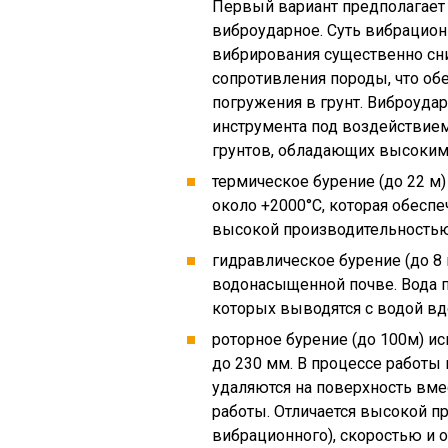
Первый вариант предполагает 
виброударное. Суть вибрационн
вибрирования существенно сн
сопротивления породы, что о
погружения в грунт. Виброуда
инструмента под воздействием
грунтов, обладающих высоки
термическое бурение (до 22 м)
около +2000°С, которая обеспе
высокой производительностью
гидравлическое бурение (до 8 
водонасыщенной почве. Вода п
которых выводятся с водой в
роторное бурение (до 100м) и
до 230 мм. В процессе работы 
удаляются на поверхность вме
работы. Отличается высокой п
вибрационного), скоростью и 