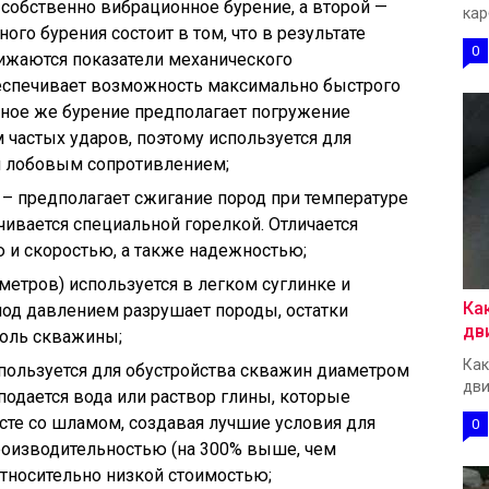
собственно вибрационное бурение, а второй —
кар
ого бурения состоит в том, что в результате
0
ижаются показатели механического
беспечивает возможность максимально быстрого
рное же бурение предполагает погружение
 частых ударов, поэтому используется для
м лобовым сопротивлением;
 – предполагает сжигание пород при температуре
чивается специальной горелкой. Отличается
 и скоростью, а также надежностью;
метров) используется в легком суглинке и
Ка
од давлением разрушает породы, остатки
дв
доль скважины;
Как
спользуется для обустройства скважин диаметром
дви
подается вода или раствор глины, которые
сте со шламом, создавая лучшие условия для
0
роизводительностью (на 300% выше, чем
относительно низкой стоимостью;