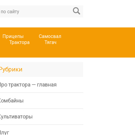
Прицепы
Самосвал
Трактора
Тягач
Рубрики
ро трактора — главная
Комбайны
Культиваторы
Плуг