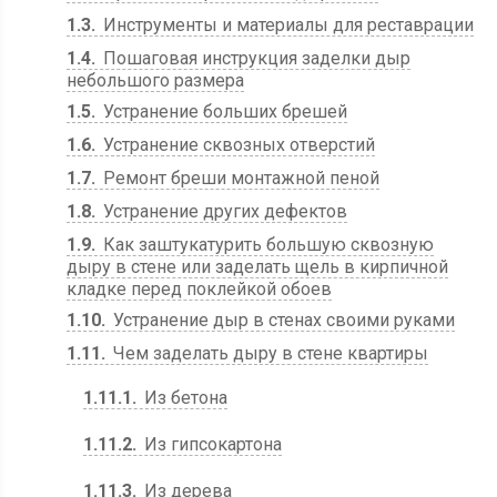
1.3
Инструменты и материалы для реставрации
1.4
Пошаговая инструкция заделки дыр
небольшого размера
1.5
Устранение больших брешей
1.6
Устранение сквозных отверстий
1.7
Ремонт бреши монтажной пеной
1.8
Устранение других дефектов
1.9
Как заштукатурить большую сквозную
дыру в стене или заделать щель в кирпичной
кладке перед поклейкой обоев
1.10
Устранение дыр в стенах своими руками
1.11
Чем заделать дыру в стене квартиры
1.11.1
Из бетона
1.11.2
Из гипсокартона
1.11.3
Из дерева