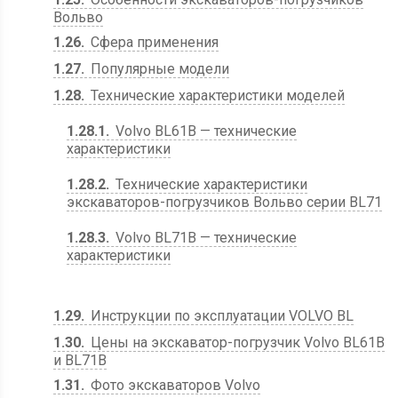
Вольво
1.26
Сфера применения
1.27
Популярные модели
1.28
Технические характеристики моделей
1.28.1
Volvo BL61B — технические
характеристики
1.28.2
Технические характеристики
экскаваторов-погрузчиков Вольво серии BL71
1.28.3
Volvo BL71B — технические
характеристики
1.29
Инструкции по эксплуатации VOLVO BL
1.30
Цены на экскаватор-погрузчик Volvo BL61B
и BL71B
1.31
Фото экскаваторов Volvo