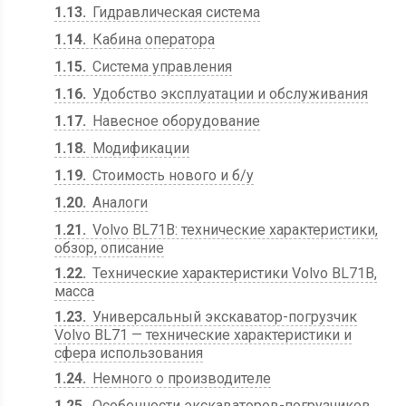
1.13
Гидравлическая система
1.14
Кабина оператора
1.15
Система управления
1.16
Удобство эксплуатации и обслуживания
1.17
Навесное оборудование
1.18
Модификации
1.19
Стоимость нового и б/у
1.20
Аналоги
1.21
Volvo BL71B: технические характеристики,
обзор, описание
1.22
Технические характеристики Volvo BL71B,
масса
1.23
Универсальный экскаватор-погрузчик
Volvo BL71 — технические характеристики и
сфера использования
1.24
Немного о производителе
1.25
Особенности экскаваторов-погрузчиков