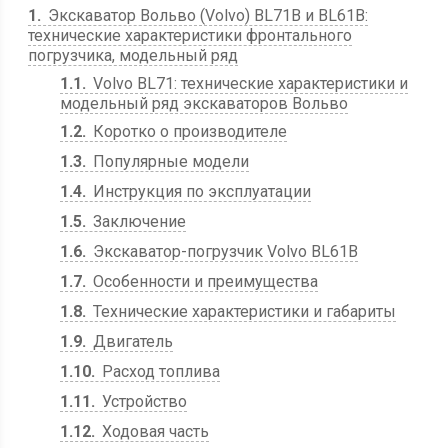
1
Экскаватор Вольво (Volvo) BL71B и BL61B:
технические характеристики фронтального
погрузчика, модельный ряд
1.1
Volvo BL71: технические характеристики и
модельный ряд экскаваторов Вольво
1.2
Коротко о производителе
1.3
Популярные модели
1.4
Инструкция по эксплуатации
1.5
Заключение
1.6
Экскаватор-погрузчик Volvo BL61B
1.7
Особенности и преимущества
1.8
Технические характеристики и габариты
1.9
Двигатель
1.10
Расход топлива
1.11
Устройство
1.12
Ходовая часть