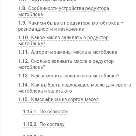
1.8
Особенности устройства редуктора
мотоблока
1.9
Какими бывают редуктора мотоблоков –
разновидности и назначение
1.10
Какое масло заливать в редуктор
мотоблока?
1.11
Алгоритм замены масла в мотоблоке
1.12
Сколько заливать масла в редуктор
мотоблока?
1.13
Как заменить сальники на мотоблоке?
1.14
Как выбрать подходящее масло для своего
мотоблока и залить его
1.15
Классификация сортов масел
1.15.1
По вязкости
1.15.2
По составу