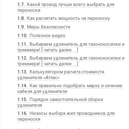
1.7
Какой провод лучше всего выбрать для
переноски
1.8
Как расчитать мощность на переноску
1.9
Меры безопасности
1.10
Полезное видео
1.11
Выбираем удлинитель для газонокосилки и
триммера! [ читать далее … ]
1.12
Выбираем удлинитель для газонокосилки и
триммера! [ читать далее … ]
1.13
Калькулятором расчета стоимости
удлинителя «Атлас»
1.14
Как правильно подобрать марку и сечение
кабеля для удлинителя
1.15
Порядок самостоятельной сборки
удлинителя
1.16
Нюансы выбора жил проводников для
переноски