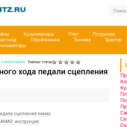
айны
Культиваторы
Плуг
Погрузчик
негоход
Стройтехника
Техника
Трактор
Экскаваторы
т комментариев
Рейтинг статьи
ного хода педали сцепления
Пр
Ко
Ку
Пл
По
Пр
Са
педали сцепления камаз
Се
АМАЗ: инструкция
Сн