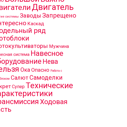
Двигатель
вигатели
Запрещено
Заводы
гие системы
нтересно
Каскад
одельный ряд
отоблоки
отокультиваторы
Мужчина
Навесное
есная система
борудование
Нева
ельзя
Ока
Опасно
Работа с
Самоделки
Салют
блоком
Технические
крет
Супер
арактеристики
рансмиссия
Ходовая
асть