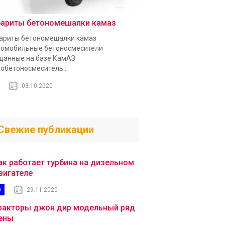
бариты бетономешалки камаз
ариты бетономешалки камаз
омобильные бетоносмесители
данные на базе КамАЗ
обетоносмеситель...
03.10.2020
Свежие публикации
ак работает турбина на дизельном
вигателе
0
29.11.2020
ракторы джон дир модельный ряд
ены