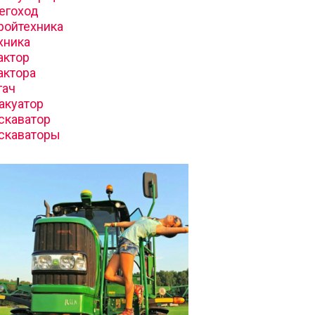
егоход
ройтехника
хника
актор
актора
гач
акуатор
скаватор
скаваторы