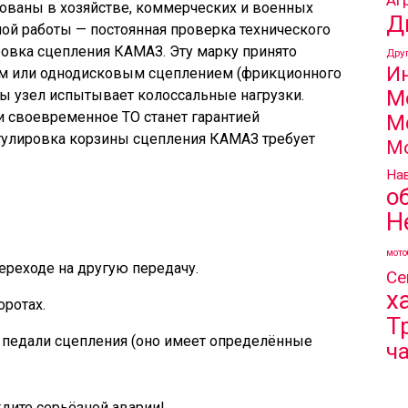
ваны в хозяйстве, коммерческих и военных
Д
ной работы — постоянная проверка технического
ировка сцепления КАМАЗ. Эту марку принято
Дру
И
м или однодисковым сцеплением (фрикционного
М
жбы узел испытывает колоссальные нагрузки.
и своевременное ТО станет гарантией
М
гулировка корзины сцепления КАМАЗ требует
М
Нав
о
Н
мото
ереходе на другую передачу.
Се
х
ротах.
Т
 педали сцепления (оно имеет определённые
ч
ждите серьёзной аварии!