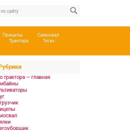
Прицепы
Самосвал
Трактора
Тягач
Рубрики
о трактора — главная
мбайны
льтиваторы
уг
грузчик
ицепы
мосвал
ялки
егоуборщик