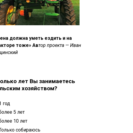
ена должна уметь ездить и на
акторе тоже» Ав
тор проекта — Иван
щинский
олько лет Вы занимаетесь
льским хозяйством?
1 год
более 5 лет
более 10 лет
Только собираюсь