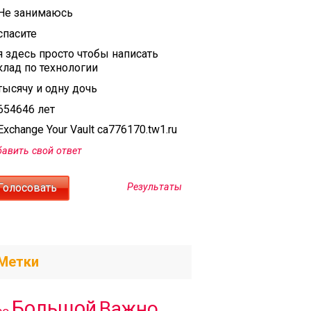
Не занимаюсь
спасите
я здесь просто чтобы написать
клад по технологии
тысячу и одну дочь
654646 лет
xchange Your Vault ca776170.tw1.ru
авить свой ответ
Результаты
Метки
Большой
Важно
ро