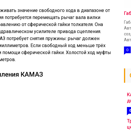
ивать значение свободного хода в диапазоне от
Га
ия потребуется перемещать рычаг вала вилки
Габ
равлению от сферической гайки толкателя. Она
Авт
идравлическом усилителе привода сцепления.
соз
АЗ потребует снятия пружины: рычаг должен
Авт
миллиметров. Если свободный ход меньше трёх
0
и помощи сферической гайки. Холостой ход муфты
метров.
епления КАМАЗ
К
д
Т
ц