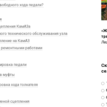
вободного хода педали?
я
цепления КамАЗа
«Ж
ого технического обслуживания узла
тр
пление на КамАЗ
Ле
я ремонтными работами
ировка педали
Ск
се
ка муфты
ровка хода толкателя
меной сцепления