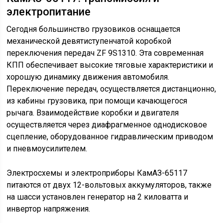
КамАЗ 65117
КамАЗ 65117 представляет собой одну из последних
разработок Камского автомобильного завода.
Трехосный большегрузный бортовой тягач отличается
повышенной грузоподъемностью и является одним из
наиболее востребованных продуктов бренда. В своем
классе модель лидирует по объему продаж. Причем
реализация КамАЗ 65117 осуществляется как на
отечественном рынке, так и в странах дальнего и
ближнего Зарубежья.
Грузовик выделяется своими эксплуатационными
возможностями и невысокой стоимостью, а благодаря
отменным техническим параметрам модель остается
конкурентоспособной и на европейском рынке.
Видео обзор