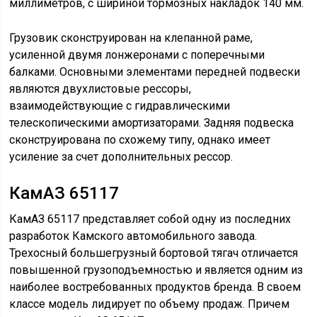
оказаться в числе лидеров мирового рынка.
Общие сведения
История модели КамАЗ 65117 началась в 2006 году.
Тогда бренд представил передовой грузовик с
высокой грузоподъемностью. Автомобиль
предлагался в нескольких комплектациях с
различными типами платформ (шасси, бортовые
платформы, фургон со стальной будкой и бортовые
платформы со стойками, позволяющими монтировать
тентовое покрытие). Позднее появились версии с
дополнительным оборудованием (холодильная
камера, специальная будка, погрузчик и другие
надстройки).
Внешне КамАЗ 65117 мало отличался от большинства
продуктов Камского автозавода. Модель получила
кабину старого образца. Ее отличали большой бампер,