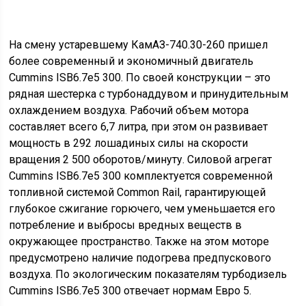
КПП обеспечивает высокие тяговые характеристики и
хорошую динамику движения автомобиля.
Переключение передач, осуществляется дистанционно,
из кабины грузовика, при помощи качающегося
рычага. Взаимодействие коробки и двигателя
осуществляется через диафрагменное однодисковое
сцепление, оборудованное гидравлическим приводом
и пневмоусилителем.
Электросхемы и электроприборы КамАЗ-65117
питаются от двух 12-вольтовых аккумуляторов, также
на шасси установлен генератор на 2 киловатта и
инвертор напряжения.
Принципиальная схема электропроводки автомобиля
доступна здесь:
Тормоза и подвеска КамАЗ-65117