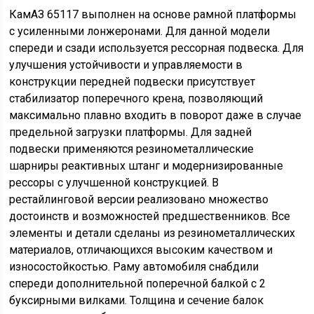
устанавливался гидропривод руля.
Автомобиль оснащался классической бортовой
платформой, отвечающей стандартам ЕС. На платформе
могли размещаться до 18 европоддонов. Платформа
позволяла устанавливать каркас для тента и сам тент,
выполненный из полимерных защитных материалов и
обеспечивающий сохранность груза при плохих
погодных условиях. Также предлагались фургоны в
промтоварном и термостойком исполнении.
Для техники использовались дисковые колеса с
бескамерными пневматическими шинами (11 R22,5).