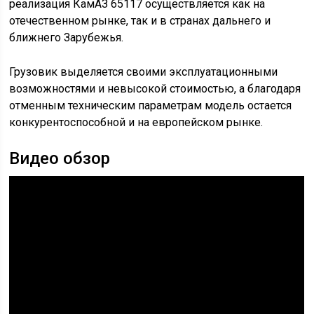
обычно окрашиваемый в цвет кабины, классическая
радиаторная решетка и фары, интегрированные в
бампер. Специальные подножки облегчали попадание
внутрь салона. О комфорте водителя разработчики
заботились мало.
Читать еще:
Какой камаз лучше под зерновоз
В сравнении с предшественниками первый КамАЗ
65117 он обладал рядом преимуществ:
мощный двигатель, соответствующий нормам
«Евро-2»;
сокращение трудоемкости ремонта и
технического обслуживания на 25%;
общее уменьшение удельной стоимости
грузоперевозок;