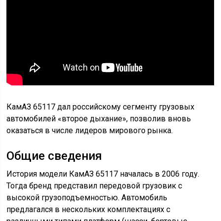
снижение удельного расхода топлива на 25%.
В первоначальном варианте КамАЗ 65117
просуществовал всего несколько лет. Модель
пережила рестайлинг, вследствие которого ее
эксплуатационные характеристики и качество
повысились. После обновления автомобиль по многим
параметрам максимально приблизился к иностранным
конкурентам.
В процессе рестайлинга КамАЗ 65117 получил новую
цельнометаллическую откидную кабину с 4-точечной
пневмоподвеской и современным дизайном. Ее
компоновка сохранилась (спальное место и высокая
крыша), но свободного пространства в салоне стало
больше. Улучшилась и эргономика водительской зоны.
Новую кабину оборудовали двухуровневой
подножкой, получившей специальное
противоскользящее покрытие, и бампером,