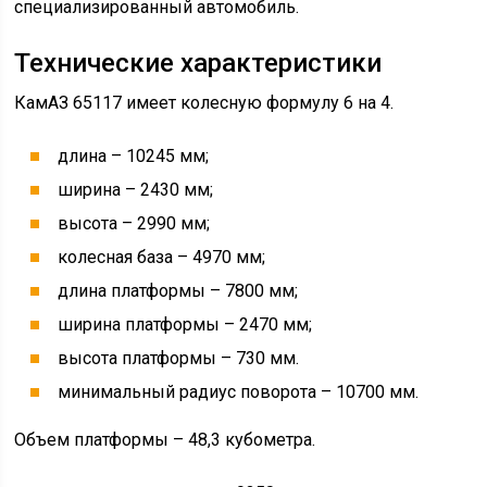
установка имеет V-образную компоновку и отличается
повышенной надежностью.
Характеристики агрегата Cummins 6 ISBe 300:
рабочий объем – 6,7 л;
номинальная мощность – 281 л.с.;
максимальный крутящий момент – 1081 Нм;
количество цилиндров – 6;
экологический класс – «Евро-3» или «Евро-4».
Также грузовик комплектуется российским V-
образным дизельным агрегатом КамАЗ 740.62-280 с
промежуточным охлаждением наддувочного воздуха,
жидкостным охлаждением и турбонаддувом.
рабочий объем – 11,75 л;