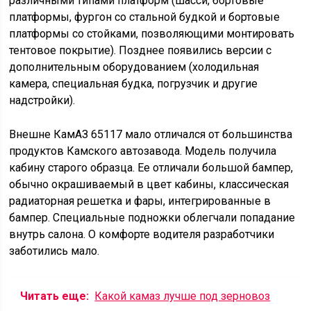
выполненным из ударопрочного пластика.
Как и до обновления, КамАЗ 65117 выпускался в
нескольких версиях. Габаритные размеры остались
прежними. Увеличились лишь длина и передний свес.
Сказался рестайлинг и на снаряженной массе, которую
удалось уменьшить на 1425 кг. Грузоподъемность,
напротив, выросла на 500 кг. В качестве силовой
установки стали использовать дизель Cummins 6 ISBe
300 с увеличенной мощностью.
Рестайлинговый вариант получил новую галогеновую
оптику, 3-щеточные стеклоочистители, переделанные
противотуманки, улучшенный солнцезащитный
козырек, большие зеркала с повышенной
обзорностью и новый бампер. Сама кабина стала более
солидной. Полностью преобразилась радиаторная
решетка. В рестайлинговой версии она стала U-