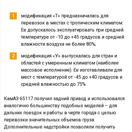
Максимальная скорость груженого автомобиля на
дороге с твердым покрытием – 100 км/час (90 км/час)
для шасси (для бортового исполнения). Максимальный
преодолеваемый подъем – 25 градусов.
Емкость топливного бака – 500 л. Средний расход
топлива равняется 27 л/100 км. В летний период
показатель обычно сокращается на 0,5-1 л.
Рестайлинговые варианты потребляют меньше
топлива. Средний запас хода – 1600 км.
Двигатель
Двигатель у автомобиля КамАЗ 65117 устанавливается
под кабиной. Для рестайлингового варианта
используется улучшенный 4-тактный дизельный
агрегат Cummins 6 ISBe 300 с промежуточным
охлаждением наддувочного воздуха, турбонаддувом и
прямым впрыском Common Rail. Данная силовая