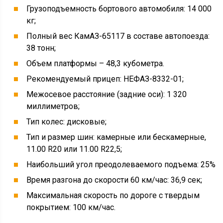
Время разгона до скорости 60 км/час: 36,9 сек;
Максимальная скорость по дороге с твердым
покрытием: 100 км/час.
Силовая установка и расход топлива
КамАЗ-65117
Большинство дорестайлинговых моделей автомобиля
комплектовалось отечественным дизельным мотором
КамАЗ-740.30-260. Конструктивно этот силовой агрегат
представляет собой восьмицилиндровый дизель с V-
образным расположением цилиндров. Двигатель
оснащается технологией турбонаддува и имеет систему
принудительного промежуточного охлаждения
наддувочного воздуха (ОНВ). При рабочем объеме в
10,86 литров, агрегат выдает до 260 лошадиных сил,
при частоте вращения 2 200 оборотов/минуту.
Заявленный, в руководстве по эксплуатации,
моторесурс этого турбодизеля составляет 800 000