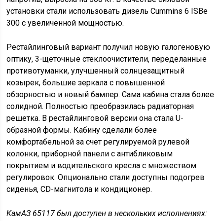
длина платформы – 7800 мм;
ширина платформы – 2470 мм;
высота платформы – 730 мм.
минимальный радиус поворота – 10700 мм.
Объем платформы – 48,3 кубометра.
снаряженная масса – 9350 кг;
нагрузка на переднюю ось – 3900 кг;
нагрузка на заднюю ось – 5450 кг;
полная масса – 24000 кг;
нагрузка на переднюю ось – 6000 кг;
нагрузка на заднюю ось – 18000 кг;
грузоподъемность – 14500 кг;
полная масса в составе автопоезда – 38000 кг.