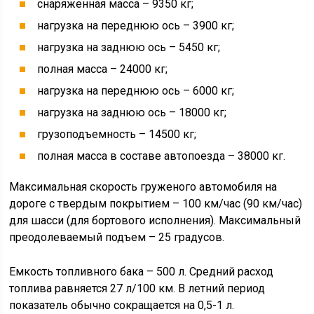
номинальная мощность – 280 л.с.;
максимальный крутящий момент – 1117 Нм;
количество цилиндров – 8;
экологический класс – «Евро-3» или «Евро-4»;
ресурс работы – 800000 км.
Устройство
КамАЗ 65117 выполнен на основе рамной платформы
с усиленными лонжеронами. Для данной модели
спереди и сзади используется рессорная подвеска. Для
улучшения устойчивости и управляемости в
конструкции передней подвески присутствует
стабилизатор поперечного крена, позволяющий
максимально плавно входить в поворот даже в случае
предельной загрузки платформы. Для задней
подвески применяются резинометаллические
шарниры реактивных штанг и модернизированные