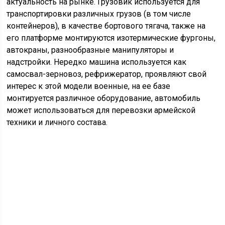
актуальность на рынке. Грузовик используется для
транспортировки различных грузов (в том числе
контейнеров), в качестве бортового тягача, также на
его платформе монтируются изотермические фургоны,
автокраны, разнообразные манипуляторы и
надстройки. Нередко машина используется как
самосвал-зерновоз, рефрижератор, проявляют свой
интерес к этой модели военные, на ее базе
монтируется различное оборудование, автомобиль
может использоваться для перевозки армейской
техники и личного состава.
Экстерьер, интерьер, стоимость
нового и подержанного
КамАЗ-65117
В 2004 году первые модели КамАЗ-65117 мало чем
отличались от других грузовиков Камского автозавода.
Они комплектовались кабинами старого образца с