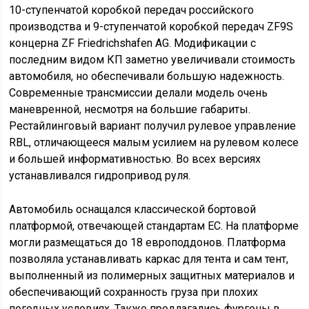
устанавливаемые в легковых автомобилях.
Усовершенствовалось и внутреннее пространство
кабины. В салоне появились столик, удобные кресла и
спальное место увеличенного размера. У
водительского сиденья стало больше регулировок.
Переднюю панель сделали из стандартного пластика.
На приборном щитке установили современные
индикаторы и сигнализаторы, оповещающие о
состоянии автомобиля. Также появился дисплей с
системой «антиблик». Кабина располагалась над
двигателем, но благодаря отличной вибро- и
шумоизоляции водитель не чувствовал дискомфорта.
Недостатки КамАЗ 65117:
в старых модификациях «ручник» перемещается
вправо и влево, что не слишком удобно;
переключатель рулевой колонки находится под