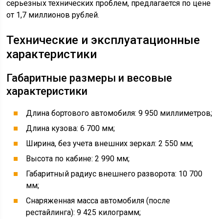
Габаритный радиус внешнего разворота: 10 700
мм;
Снаряженная масса автомобиля (после
рестайлинга): 9 425 килограмм;
Грузоподъемность бортового автомобиля: 14 000
кг;
Полный вес КамАЗ-65117 в составе автопоезда:
38 тонн;
Объем платформы – 48,3 кубометра.
Рекомендуемый прицеп: НЕФАЗ-8332-01;
Межосевое расстояние (задние оси): 1 320
миллиметров;
Тип колес: дисковые;
Тип и размер шин: камерные или бескамерные,
11.00 R20 или 11.00 R22,5;
Наибольший угол преодолеваемого подъема: 25%