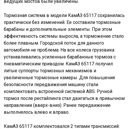
Изначально КамАЗ 65117 оснащался кабиной старого
образца. Обновленный вариант получил улучшенную
кабину. Дополнительный комфорт здесь
обеспечивался за счет прозрачного козырька,
оттеняющего стекло и предоставляющего отличную
обзорность. Замки дверей были доработаны. Их
конструкцию сделали похожей на механизмы,