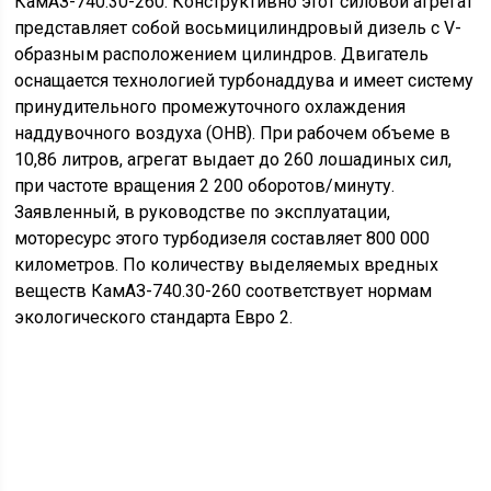
воздуха. По экологическим показателям турбодизель
Cummins ISB6.7e5 300 отвечает нормам Евро 5.
Расход топлива зависит от установленного мотора и
технической исправности автомобиля. Грузовик,
оснащенный лицензионным мотором Камминз,
расходует 26 литров горючего в летний период и около
27,5 литров зимой. Потребление топлива двигателем
КамАЗ-740.30-260 может достигать 35-41 литров, а
зависимости от условий эксплуатации. В стандартной
комплектации автомобиль поставляется с топливным
баком на 500 литров.
КамАЗ-65117: трансмиссия и
электропитание
Сегодня большинство грузовиков оснащается
механической девятиступенчатой коробкой
переключения передач ZF 9S1310. Эта современная