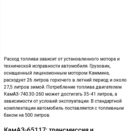
Как и большинство КамАЗовских грузовиков,
КамАЗ-65117 оснащен четырьмя тормозными
системами: основной, резервной, вспомогательной и
стояночной. Кроме того, производитель предусмотрел
наличие растормаживающей системы
пневматического типа. Основные тормоза автомобиля
барабанного типа с пневмоусилителем, на каждом
колесе установлен барабан, диаметром 400
миллиметров, с шириной тормозных накладок 140 мм.
Грузовик сконструирован на клепанной раме,
усиленной двумя лонжеронами с поперечными
балками. Основными элементами передней подвески
являются двухлистовые рессоры,
взаимодействующие с гидравлическими
телескопическими амортизаторами. Задняя подвеска
сконструирована по схожему типу, однако имеет
усиление за счет дополнительных рессор.