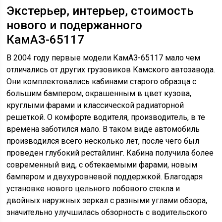
большим бампером, окрашенным в цвет кузова,
круглыми фарами и классической радиаторной
решеткой. О комфорте водителя, производитель, в те
времена заботился мало. В таком виде автомобиль
производился всего несколько лет, после чего был
проведен глубокий рестайлинг. Кабина получила более
современный вид, с обтекаемыми фарами, новым
бампером и двухуровневой поддержкой. Благодаря
установке нового цельного лобового стекла и
двойных наружных зеркал с разными углами обзора,
значительно улучшилась обзорность с водительского
кресла.
Новая кабина получила пневмоподвеску, которая
значительно уменьшила вибрацию в салоне и
повысила комфорт водителя. Внутри салона
устанавливается два или три кресла, водительское
сидение имеет механизмы регулировки в нескольких
плоскостях. Также здесь устанавливается спальник,