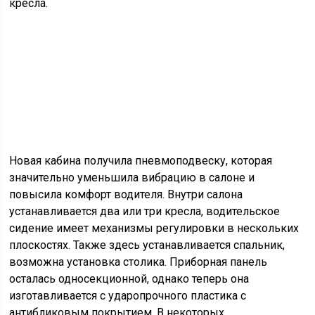
возможна установка столика. Приборная панель
осталась односекционной, однако теперь она
изготавливается с ударопрочного пластика с
антибликовым покрытием. В некоторых
комплектациях грузовик поставляется с
электрическими стеклоподъемниками,
кондиционером и системой подогрева сидений. Также,
в таких комплектациях, авто комплектуется
галогенными лампочками и модернизированными
противотуманными фарами.
Стоимость нового КамАЗ-65117 в самой простой
комплектации с обычным кузовом стартует с 3 740 000
рублей, бортовой самосвал можно приобрести за 2,8
миллиона рублей.
Автомобили с установленным КМУ и манипулятором
Kanglim могут стоить около 7 миллионов рублей. На