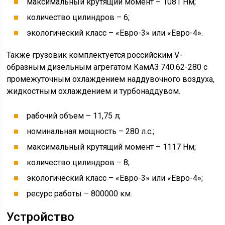
увеличенные тормозные камеры. Для повышения
безопасности передвижения машину стали
комплектовать встроенной системой ABS. Ручной
тормоз после рестайлинга стал двигаться в привычном
направлении (вверх-вниз). Ранее передвижение
выполнялось влево и вправо.
КамАЗ 65117 комплектовался 2 типами трансмиссий:
10-ступенчатой коробкой передач российского
производства и 9-ступенчатой коробкой передач ZF9S
концерна ZF Friedrichshafen AG. Модификации с
последним видом КП заметно увеличивали стоимость
автомобиля, но обеспечивали большую надежность.
Современные трансмиссии делали модель очень
маневренной, несмотря на большие габариты.
Рестайлинговый вариант получил рулевое управление
RBL, отличающееся малым усилием на рулевом колесе
и большей информативностью. Во всех версиях