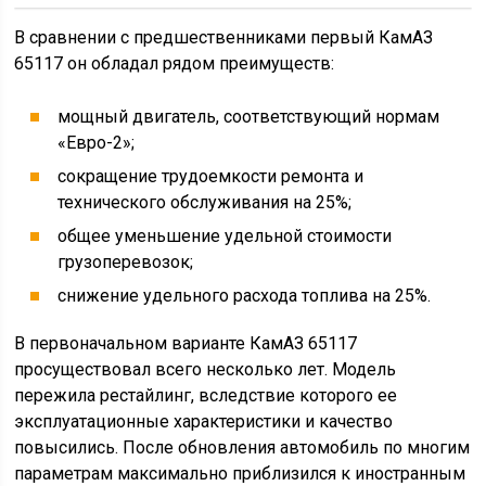
образной формы. Кабину сделали более
комфортабельной за счет регулируемой рулевой
колонки, приборной панели с антибликовым
покрытием и водительского кресла с множеством
регулировок. Опционально стали доступны подогрев
сиденья, CD-магнитола и кондиционер.
КамАЗ 65117 был доступен в нескольких исполнениях:
модификация «Т» предназначалась для
перевозок в местах с тропическим климатом.
Ее допускалось эксплуатировать при средней
температуре от -10 до +45 градусов и средней
влажности воздуха не более 80%;
модификация «У» выпускалась для стран и
областей с умеренным климатом (наиболее
массовое исполнение). Ее изготавливали для