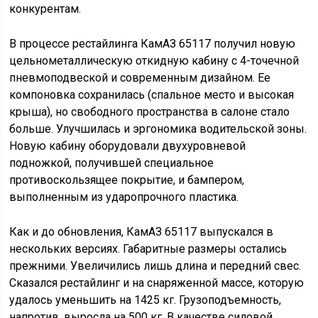
мест с температурой от -45 до +40 градусов и
средней влажностью до 75%.
КамАЗ 65117 получил задний привод и использовался
аналогично большинству подобных моделей – для
дальних поездок и работы в черте города с целью
перевозки значительных объемов груза.
Дополнительные надстройки позволяли получить
специализированный автомобиль.
Технические характеристики
КамАЗ 65117 имеет колесную формулу 6 на 4.
длина – 10245 мм;
ширина – 2430 мм;
высота – 2990 мм;
колесная база – 4970 мм;