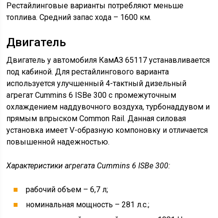
рессоры с улучшенной конструкцией. В
рестайлинговой версии реализовано множество
достоинств и возможностей предшественников. Все
элементы и детали сделаны из резинометаллических
материалов, отличающихся высоким качеством и
износостойкостью. Раму автомобиля снабдили
спереди дополнительной поперечной балкой с 2
буксирными вилками. Толщина и сечение балок
ведущих мостов были увеличены.
Тормозная система в модели КамАЗ 65117 сохранилась
практически без изменений. Ее составили тормозные
барабаны и дополнительные элементы. При этом
эффективность системы выросла, а торможение стало
более плавным. Городской поток для данного
автомобиля не проблема. На все колеса грузовика
устанавливались усиленные барабанные тормоза с
пневматическим приводом. КамАЗ 65117 получил
литые суппорты тормозных механизмов и