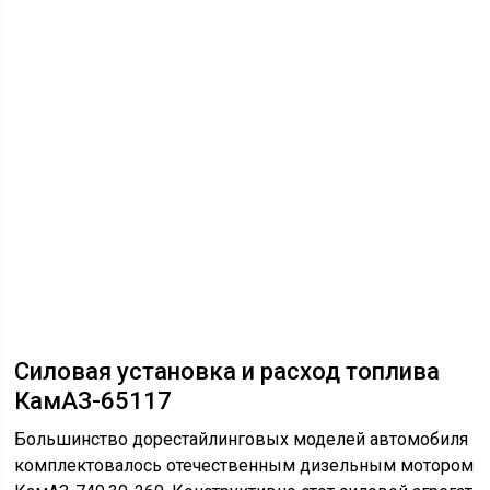
километров. По количеству выделяемых вредных
веществ КамАЗ-740.30-260 соответствует нормам
экологического стандарта Евро 2.
На смену устаревшему КамАЗ-740.30-260 пришел
более современный и экономичный двигатель
Cummins ISB6.7e5 300. По своей конструкции – это
рядная шестерка с турбонаддувом и принудительным
охлаждением воздуха. Рабочий объем мотора
составляет всего 6,7 литра, при этом он развивает
мощность в 292 лошадиных силы на скорости
вращения 2 500 оборотов/минуту. Силовой агрегат
Cummins ISB6.7e5 300 комплектуется современной
топливной системой Common Rail, гарантирующей
глубокое сжигание горючего, чем уменьшается его
потребление и выбросы вредных веществ в
окружающее пространство. Также на этом моторе
предусмотрено наличие подогрева предпускового