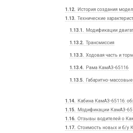
1.12
История создания моде
1.13
Технические характерис
1.13.1
Модификации двига
1.13.2
Трансмиссия
1.13.3
Ходовая часть и тор
1.13.4
Рама КамАЗ-65116
1.13.5
Габаритно-массовые
1.14
Кабина КамАЗ-65116: об
1.15
Модификации КамАЗ-65
1.16
Отзывы водителей о Ка
1.17
Стоимость новых и б/у 