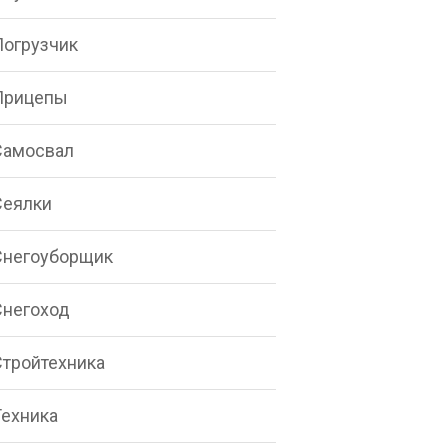
Погрузчик
Прицепы
Самосвал
Сеялки
Снегоуборщик
Снегоход
Стройтехника
Техника