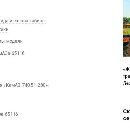
ида и салона кабины
тики
ры модели:
мАЗа-65116
«Ж
тр
Ле
 «КамАЗ-740.51-280»:
Ск
За-65116
се