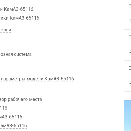
ли КамАЗ-65116
тики КамАЗ-65116
телей
мозная система
 параметры модели КамАЗ-65116
зор рабочего места
116
мАЗ-65116
КамАЗ-65116