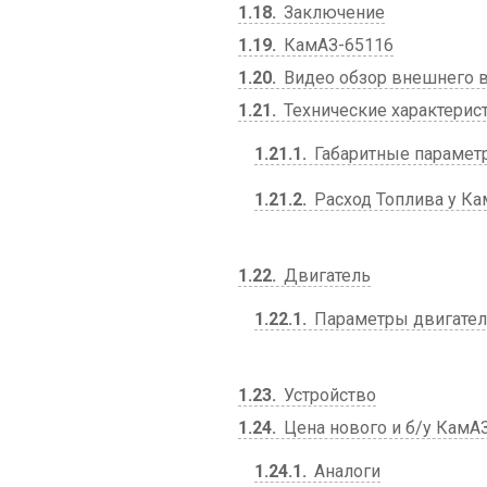
1.18
Заключение
1.19
КамАЗ-65116
1.20
Видео обзор внешнего в
1.21
Технические характерис
1.21.1
Габаритные парамет
1.21.2
Расход Топлива у Ка
1.22
Двигатель
1.22.1
Параметры двигателя
1.23
Устройство
1.24
Цена нового и б/у КамА
1.24.1
Аналоги