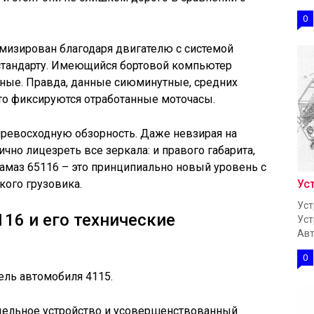
0
имизирован благодаря двигателю с системой
стандарту. Имеющийся бортовой компьютер
нные. Правда, данные сиюминутные, средних
ато фиксируются отработанные моточасы.
превосходную обзорность. Даже невзирая на
но лицезреть все зеркала: и правого габарита,
 камаз 65116 – это принципиально новый уровень с
Ус
ого грузовика.
Уст
16 и его технические
Уст
Авт
0
ель автомобиля 4115.
едельное устройство и усовершенствованный