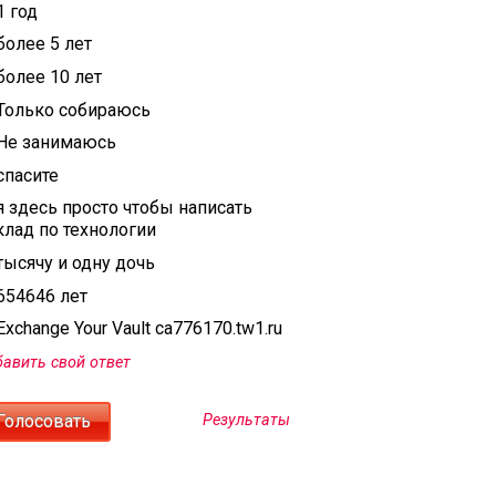
1 год
более 5 лет
более 10 лет
Только собираюсь
Не занимаюсь
спасите
я здесь просто чтобы написать
клад по технологии
тысячу и одну дочь
654646 лет
xchange Your Vault ca776170.tw1.ru
авить свой ответ
Результаты