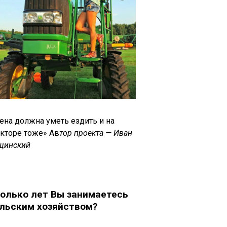
ена должна уметь ездить и на
акторе тоже» Ав
тор проекта — Иван
щинский
олько лет Вы занимаетесь
льским хозяйством?