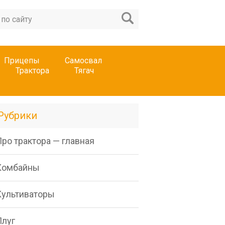
Прицепы
Самосвал
Трактора
Тягач
Рубрики
ро трактора — главная
Комбайны
Культиваторы
Плуг