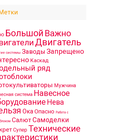
Метки
Большой
Важно
ро
Двигатель
вигатели
Запрещено
Заводы
гие системы
нтересно
Каскад
одельный ряд
отоблоки
отокультиваторы
Мужчина
Навесное
есная система
борудование
Нева
ельзя
Ока
Опасно
Работа с
Самоделки
Салют
блоком
Технические
крет
Супер
арактеристики