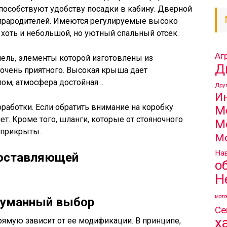
способствуют удобству посадки в кабину. Дверной
 прародителей. Имеются регулируемые высоко
хоть и небольшой, но уютный спальный отсек.
Аг
нель, элементы которой изготовлены из
Д
 очень приятного. Высокая крыша дает
лом, атмосфера достойная…
Дру
И
оработки. Если обратить внимание на коробку
М
ет. Кроме того, шланги, которые от стояночного
М
еприкрыты.
М
Нав
составляющей
о
Н
мото
одуманный выбор
Се
х
рямую зависит от ее модификации. В принципе,