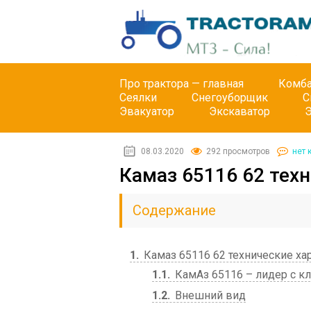
Про трактора — главная
Комб
Сеялки
Снегоуборщик
С
Эвакуатор
Экскаватор
08.03.2020
292 просмотров
нет 
Камаз 65116 62 тех
Содержание
1
Камаз 65116 62 технические ха
1.1
КамАз 65116 – лидер с к
1.2
Внешний вид