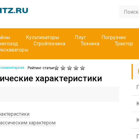
айны
Культиваторы
Плуг
Погрузчик
негоход
Стройтехника
Техника
Трактор
Экскаваторы
комментариев
Рейтинг статьи
нические характеристики
П
рактеристики
лассическим характером