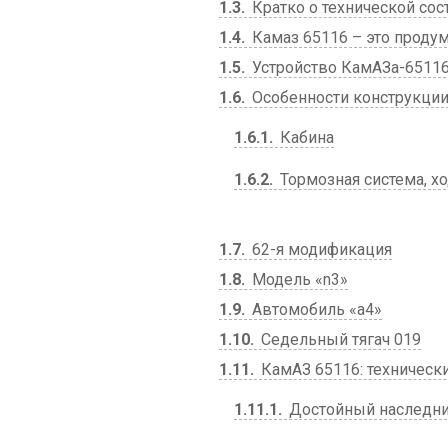
1.3
Кратко о технической со
1.4
Камаз 65116 – это проду
1.5
Устройство КамАЗа-65116 
1.6
Особенности конструкци
1.6.1
Кабина
1.6.2
Тормозная система, хо
1.7
62-я модификация
1.8
Модель «n3»
1.9
Автомобиль «a4»
1.10
Седельный тягач 019
1.11
КамАЗ 65116: техническ
1.11.1
Достойный наследник