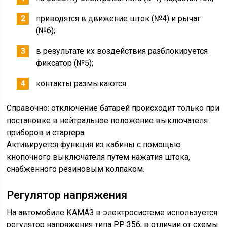
Для включения в электросеть автомобиля всех
потребителей, получающих энергию от аккумулятора,
водитель активирует кнопку «К» (на схеме вверху).
В результате этого:
ток подается на обмотку электромагнита (№1 на
схеме «А»);
якорь (№2) со штоком (№3) передают усилие на
шток (№4) контактного устройства;
этот шток приводит в действие фиксатор (№5),
преодолевающий усилие пружин (№8);
одновременно с этим фиксатор воздействует
на рычаг (№6), который замыкает контакты
выключателя (№№9,10). Проводка КАМАЗ 5511
становится активной.