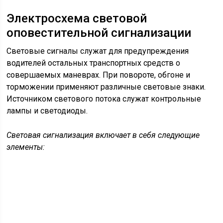
Для быстрого запуска стартера двигателя в холодное
время года служит электрофакельное устройство. При
его воздействии цепь обмоток генератора подлежит
разрыву с помощью автоматического реле.
При включенном положении кнопки выключателя
приборов, кнопка управления массой неактивна.
Автоматическая блокировка предотвращает
возможность внезапного отсоединения массы во
время запуска силовой установки.
Отсоединение генератора от аккумуляторов
производят клавишей выключателя. Для этого кнопку
выключателя приборов переводят в нейтральное
положение. Контроль за действием всех процессов
проводят по индикации контрольных ламп.