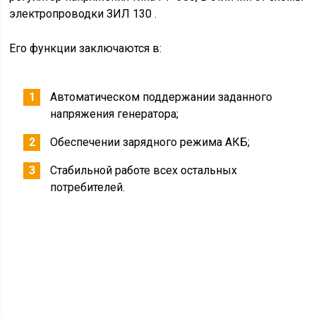
Для отключения потребителей от аккумулятора,
водитель должен повторно нажать «К» (на схеме «Б»).
на обмотку электромагнита (№1) подается ток;
приводятся в движение шток (№4) и рычаг
(№6);
в результате их воздействия разблокируется
фиксатор (№5);
контакты размыкаются.
Справочно: отключение батарей происходит только при
постановке в нейтральное положение выключателя
приборов и стартера.
Активируется функция из кабины с помощью
кнопочного выключателя путем нажатия штока,