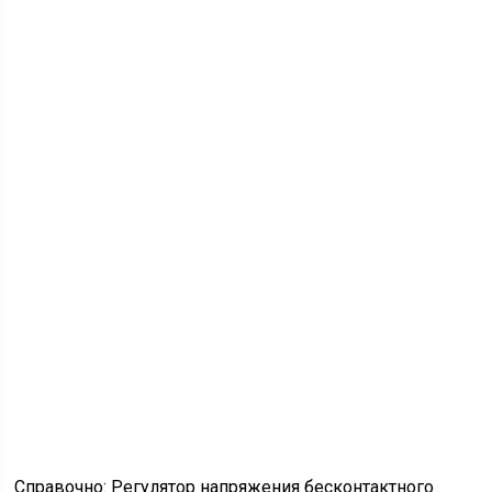
снабженного резиновым колпаком.
Регулятор напряжения
На автомобиле КАМАЗ в электросистеме используется
регулятор напряжения типа РР 356, в отличии от схемы
электропроводки ЗИЛ 130 .
Его функции заключаются в:
Автоматическом поддержании заданного
напряжения генератора;
Обеспечении зарядного режима АКБ;
Стабильной работе всех остальных
потребителей.