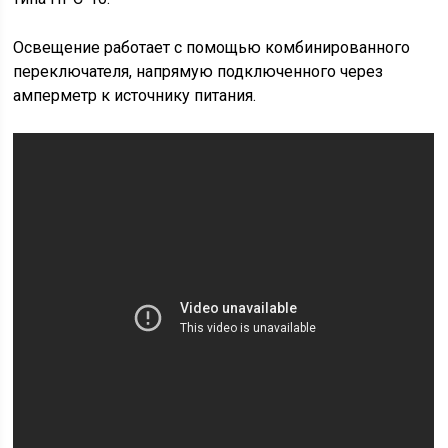
следующие элементы:
фары на кабине управления;
противотуманные галогеновые фары;
передние и задние световые указатели;
подкапотная лампа накаливания;
лампа освещения багажного ящика;
лампа освещения спального места;
блок ламп освещения приборной панели;
плафоны с лампами в кабине управления.