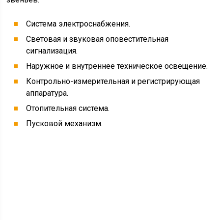
Выводы
Выражаем уверенность, что данная статья поможет
вам более детально разобраться в особенностях
строения электропроводки автомобилей КАМАЗ. А
видео на нашем сайте даст практические уроки по
обслуживанию основных узлов и агрегатов.
Электросхема автомобиля КамАЗ
Работа машины КамАЗ в течение многих лет
обеспечивается правильной работой
электрооборудования. В процессе эксплуатации
машины возможны различные нарушения. Они
связаны с постепенным износом и выходом
элементов из строя. Восстановление
электрооборудования КамАЗ проводят в процессе
технического обслуживания транспортного средства.