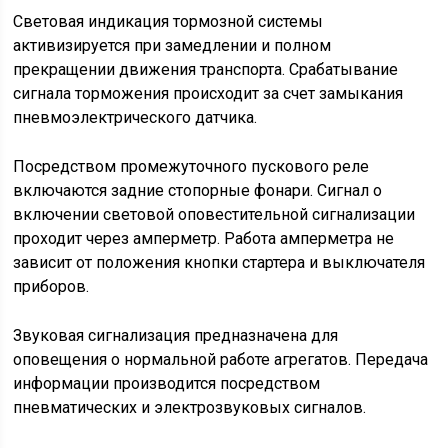
поворотных указателей. При аварийном режиме
указатели светят в мигающем режиме.
Световые индикаторы и звуковая
сигнализация
Мигающая индикация указателей обеспечивается
аварийным реле-прерывателем. Функции реле
дублируются контрольной лампой на выключателе
блока аварийной сигнализации.
Указатели поворотов транспорта включают и
отключают комбинированным переключателем.
Устройство работает при разблокированном
положении выключателя приборов. Работу всего
механизма оценивают по показаниям
соответствующих датчиков.