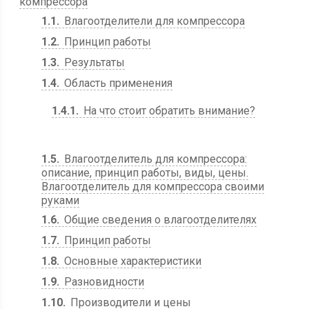
компрессора
1.1
Влагоотделители для компрессора
1.2
Принцип работы
1.3
Результаты
1.4
Область применения
1.4.1
На что стоит обратить внимание?
1.5
Влагоотделитель для компрессора:
описание, принцип работы, виды, цены.
Влагоотделитель для компрессора своими
руками
1.6
Общие сведения о влагоотделителях
1.7
Принцип работы
1.8
Основные характеристики
1.9
Разновидности
1.10
Производители и цены