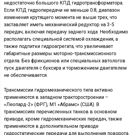
недостаточно большого КПД гидротрансформатора.
Если КПД гид­ро­пе­ре­да­чи не меньше 0.8, диапазон
изменения крутящего момента не выше трех, что
заставляет иметь механический редуктор на 3-5
передач, включая передачу заднего хода. Необходимо
располагать специальной системой охлаждения, а
также подпитки гидроагрегата, что увеличивает
габаритные размеры моторно-трансмиссионного
отдела. Без фрикционов или специальных автологов
пуск двигателя с буксира и торможением двигателем
не обес­пе­чи­ва­ет­ся.
Трансмиссии гидромеханического типа активно
применяются в западном трак­то­ро­стро­е­нии –
«Леопард-2» (ФРГ), М1 «Абрамс» (США). В
трансмиссиях перечисленных танков в основном
приводе, кроме гидромеханических передач, также
применяются в до­пол­ни­тель­ном приводе
гидростатические передачи для выполнения поворота.