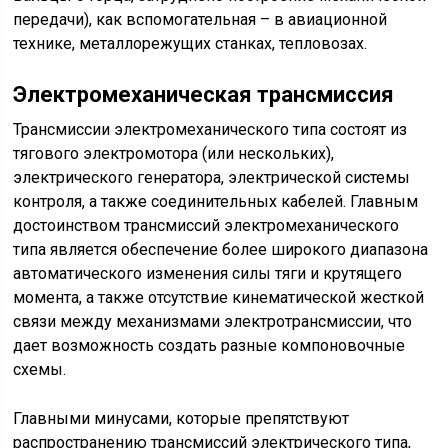
передачи), как вспомогательная – в авиационной
технике, металлорежущих станках, теп­ло­во­зах.
Электромеханическая трансмиссия
Трансмиссии электромеханического типа состоят из
тягового электромотора (или нескольких),
электрического генератора, электрической системы
контроля, а также со­е­ди­ни­тель­ных кабелей. Главным
достоинством трансмиссий электромеханического
типа яв­ля­ет­ся обеспечение более широкого диапазона
автоматического изменения силы тяги и крутящего
момента, а также отсутствие кинематической жесткой
связи между механизмами электротрансмиссии, что
дает возможность создать разные компоновочные
схемы.
Главными минусами, которые препятствуют
распространению трансмиссий элект­ри­чес­ко­го типа,