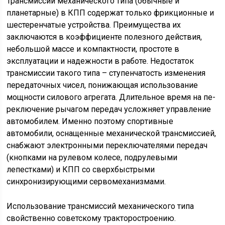
Трансмиссии механического типа (обычные и
планетарные) в КПП содержат только фрикционные и
шестеренчатые устройства. Преимущества их
заключаются в коэффициенте полезного действия,
небольшой массе и компактности, простоте в
эксплуатации и на­деж­нос­ти в работе. Недостаток
трансмиссии такого типа – ступенчатость изменения
передаточных чисел, понижающая использование
мощности силового агрегата. Длительное время на пе­
рек­лю­че­ние рычагом передач усложняет управление
автомобилем. Именно поэтому спор­тив­ные
автомобили, оснащенные механической трансмиссией,
снабжают электронными переключателями передач
(кнопками на рулевом колесе, подрулевыми
лепестками) и КПП со сверхбыстрыми
синхронизирующими сервомеханизмами.
Использование трансмиссий механического типа
свойственно советскому трак­то­ро­стро­е­нию.