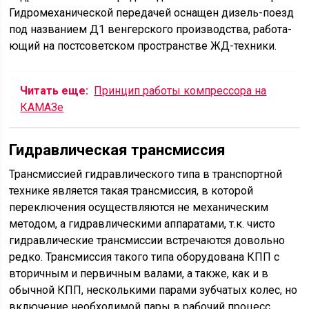
Гид­ро­ме­ха­ни­чес­кой передачей оснащен дизель-поезд
под названием Д1 венгерского производства, ра­бо­та­
ю­щий на постсоветском пространстве ЖД-техники.
Читать еще:
Принцип работы компрессора на
КАМАЗе
Гидравлическая трансмиссия
Трансмиссией гидравлического типа в транспортной
технике является такая транс­мис­сия, в которой
переключения осуществляются не механическим
методом, а гид­рав­ли­чес­ки­ми аппаратами, т.к. чисто
гидравлические трансмиссии встречаются довольно
редко. Трансмиссия такого типа оборудована КПП с
вторичным и первичным валами, а также, как и в
обычной КПП, несколькими парами зубчатых колес, но
включение необходимой пары в рабочий процесс