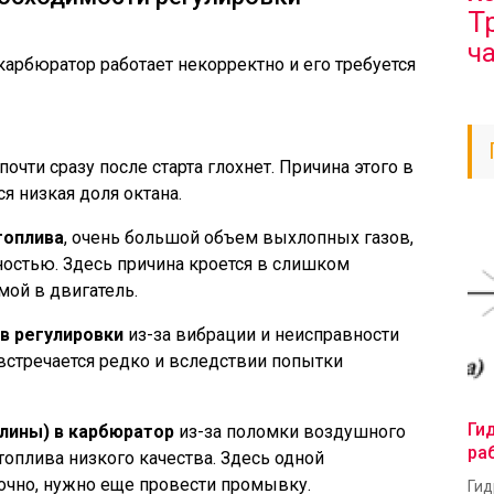
Т
ч
 карбюратор работает некорректно и его требуется
почти сразу после старта глохнет. Причина этого в
ся низкая доля октана.
топлива
, очень большой объем выхлопных газов,
ностью. Здесь причина кроется в слишком
ой в двигатель.
в регулировки
из-за вибрации и неисправности
встречается редко и вследствии попытки
Ги
алины) в карбюратор
из-за поломки воздушного
ра
топлива низкого качества. Здесь одной
очно, нужно еще провести промывку.
Гид