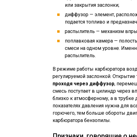
или закрытия заслонки;
диффузор — элемент, располож
подается топливо и предназнач
распылитель — механизм впрыс
поплавковая камера — полость
смеси на одном уровне. Именно
распылитель.
В режиме работы карбюратора возду
регулируемой заслонкой. Открытие 
проходя через диффузор
, переме
смесь поступает в цилиндр через в
близко к атмосферному, а в трубке 
показателях давления нужна для вс
горючего, тем больше обороты двиг
карбюратора бензопилы.
Признаки, говорящие о н