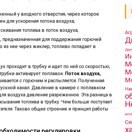
енный у входного отверстия, через которое
ен для ускорения потока воздуха;
кивания топлива в поток воздуха;
Аг
Д
, предназначенная для поддержания горючей
 из нее через жиклер, топливо попадает в
Дру
И
М
х проходит в трубку и идет по ней со скоростью,
М
трубки активирует поплавок.
Поток воздуха,
М
шивается с горючим и распыляется. Полученная
пускной канал. Давление в камере с поплавком
Нав
о
для воздуха давление разреженное. Эта разница в
асывания топлива в трубку. Чем больше поступает
Н
ателя. Таково общее строение и принцип работы
мото
Се
х
еобходимости регулировки