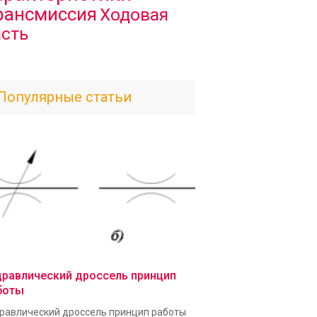
рансмиссия
Ходовая
асть
Популярные статьи
дравлический дроссель принцип
боты
равлический дроссель принцип работы