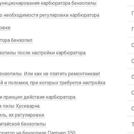
функционирования карбюратора бензопилы
о необходимости регулировки карбюратора
ровке
тора бензопил
зопилы после настройки карбюратора
ензопилы. Или как не платить ремонтникам!
 и поломки, при которых требуется настройка
и принцип действия карбюратора.
 пилы Хускварна.
ь, их регулировки.
итайской бензопилы
юратор на бензопиле Партнер 350