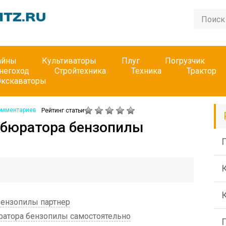
айны
Культиваторы
Плуг
Погрузчик
негоход
Стройтехника
Техника
Трактор
Экскаваторы
омментариев
Рейтинг статьи
рбюратора бензопилы
П
ензопилы партнер
атора бензопилы самостоятельно