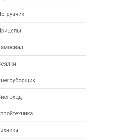
Погрузчик
Прицепы
Самосвал
Сеялки
Снегоуборщик
Снегоход
Стройтехника
Техника