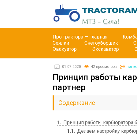
Про трактора — главная
Комб
Сеялки
Снегоуборщик
С
Эвакуатор
Экскаватор
01.07.2020
42 просмотров
нет к
Принцип работы ка
партнер
Содержание
1
Принцип работы карбюратора б
1.1
Делаем настройку карбюр