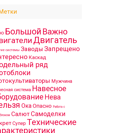
Метки
Большой
Важно
ро
Двигатель
вигатели
Запрещено
Заводы
гие системы
нтересно
Каскад
одельный ряд
отоблоки
отокультиваторы
Мужчина
Навесное
есная система
борудование
Нева
ельзя
Ока
Опасно
Работа с
Самоделки
Салют
блоком
Технические
крет
Супер
арактеристики