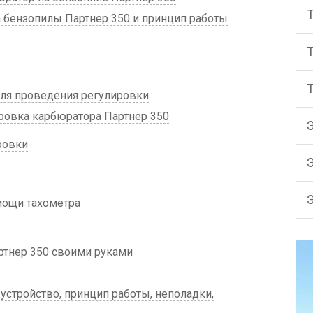
 бензопилы Партнер 350 и принцип работы
ля проведения регулировки
ровка карбюратора Партнер 350
ровки
мощи тахометра
тнер 350 своими руками
стройство, принцип работы, неполадки,