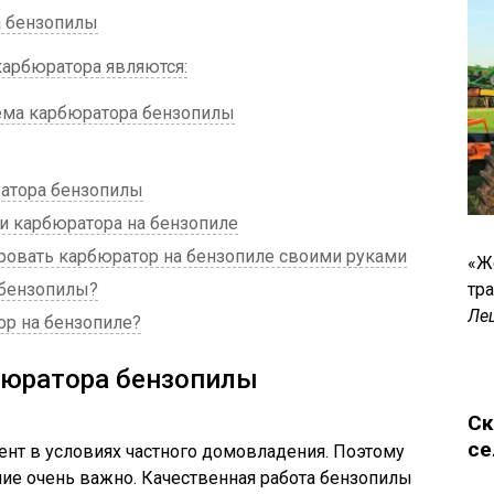
а бензопилы
арбюратора являются:
ема карбюратора бензопилы
атора бензопилы
 карбюратора на бензопиле
ровать карбюратор на бензопиле своими руками
«Ж
 бензопилы?
тр
Ле
ор на бензопиле?
бюратора бензопилы
Ск
се
нт в условиях частного домовладения. Поэтому
ие очень важно. Качественная работа бензопилы