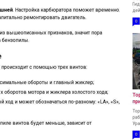
Гид
ршней
. Настройка карбюратора поможет временно.
дей
апитально ремонтировать двигатель.
0
 из вышеописанных признаков, значит пора
а бензопилы.
е
 происходит с помощью трех винтов:
ксимальные обороты и главный жиклер;
х оборотов мотора и жиклера холостого хода;
То
пр
й ход и может обозначаться по-разному: «LA», «S»,
Тор
раб
пиле винтов будет меньше, зависит от
Урал
0