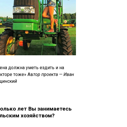
ена должна уметь ездить и на
акторе тоже» Ав
тор проекта — Иван
щинский
олько лет Вы занимаетесь
льским хозяйством?