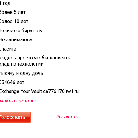
1 год
более 5 лет
более 10 лет
Только собираюсь
Не занимаюсь
спасите
я здесь просто чтобы написать
клад по технологии
тысячу и одну дочь
654646 лет
xchange Your Vault ca776170.tw1.ru
авить свой ответ
Результаты