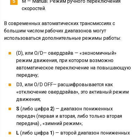
M — Manual. Режим ручного переключения
скоростей.
В современных автоматических трансмиссиях с
большим числом рабочих диапазонов могут
использоваться дополнительные режимы работы:
(D), или O/D— овердрайв — «экономичный»
режим движения, при котором возможно
автоматическое переключение на повышающую
передачу;
D3, или O/D OFF— расшифровывается как
«отключение овердрайва», это активный режим
движения;
S
(либо цифра
2
) — диапазон пониженных
передач (первая и вторая, либо только вторая
передача) , «зимний режим»;
L
(либо цифра
1
) — второй диапазон пониженных