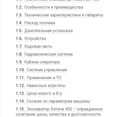
1.2
Особенности и преимущества
1.3
Технические характеристики и габариты
1.4
Расход топлива
1.5
Двигательная установка
1.6
Устройство
1.7
Ходовая часть
1.8
Гидравлическая система
1.9
Кабина оператора
1.10
Система управления
1.11
Применение и ТО
1.12
Навесные агрегаты
1.13
Цена нового и б/у
1.14
Схожие по параметрам машины
1.15
Экскаватор Хитачи 450 – оправданное
сочетание цены, качества и долговечности