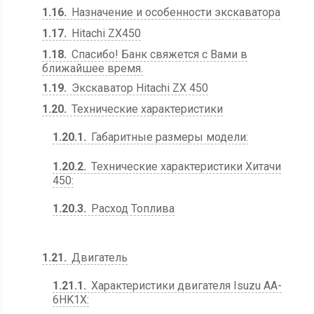
1.16
Назначение и особенности экскаватора
1.17
Hitachi ZX450
1.18
Спасибо! Банк свяжется с Вами в
ближайшее время.
1.19
Экскаватор Hitachi ZX 450
1.20
Технические характеристики
1.20.1
Габаритные размеры модели:
1.20.2
Технические характеристики Хитачи
450:
1.20.3
Расход Топлива
1.21
Двигатель
1.21.1
Характеристики двигателя Isuzu AA-
6HK1X: