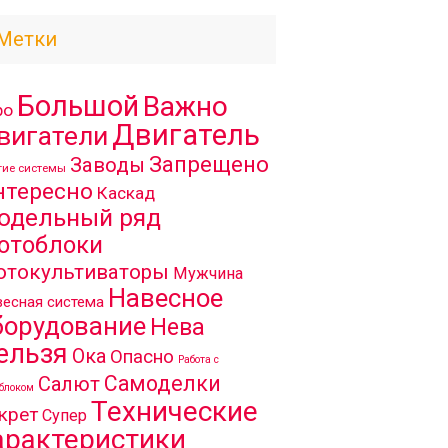
Метки
Большой
Важно
ро
Двигатель
вигатели
Запрещено
Заводы
гие системы
нтересно
Каскад
одельный ряд
отоблоки
отокультиваторы
Мужчина
Навесное
есная система
борудование
Нева
ельзя
Ока
Опасно
Работа с
Самоделки
Салют
блоком
Технические
крет
Супер
арактеристики