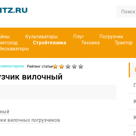
айны
Культиваторы
Плуг
Погрузчик
негоход
Стройтехника
Техника
Трактор
Экскаваторы
комментариев
Рейтинг статьи
узчик вилочный
П
чный
ики вилочных погрузчиков