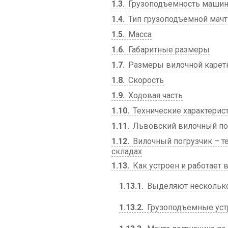
1.3
Грузоподъемность маши
1.4
Тип грузоподъемной мач
1.5
Масса
1.6
Габаритные размеры
1.7
Размеры вилочной карет
1.8
Скорость
1.9
Ходовая часть
1.10
Технические характерис
1.11
Львовский вилочный погр
1.12
Вилочный погрузчик – т
складах
1.13
Как устроен и работает 
1.13.1
Выделяют несколько
1.13.2
Грузоподъемные устр