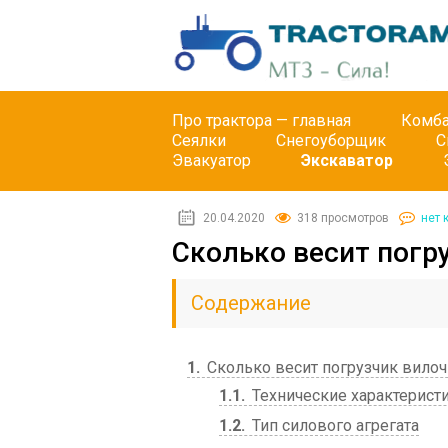
Про трактора — главная
Комб
Сеялки
Снегоуборщик
С
Эвакуатор
Экскаватор
20.04.2020
318 просмотров
нет 
Сколько весит погр
Содержание
1
Сколько весит погрузчик вило
1.1
Технические характерист
1.2
Тип силового агрегата