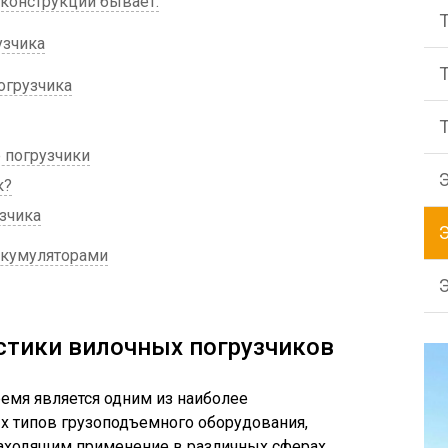
 конструкции бывает:
узчика
огрузчика
погрузчики
к?
зчика
ккумуляторами
стики вилочных погрузчиков
емя является одним из наиболее
х типов грузоподъемного оборудования,
находящим применение в различных сферах