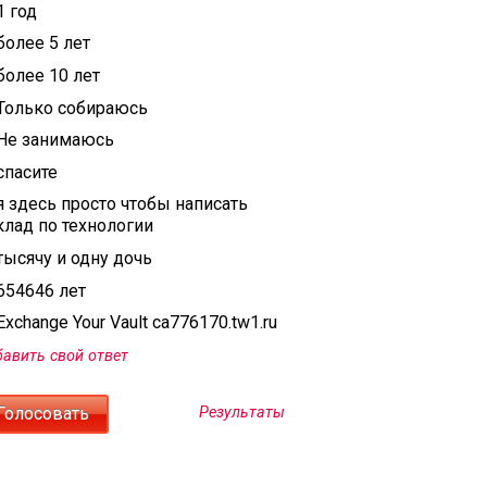
1 год
более 5 лет
более 10 лет
Только собираюсь
Не занимаюсь
спасите
я здесь просто чтобы написать
клад по технологии
тысячу и одну дочь
654646 лет
xchange Your Vault ca776170.tw1.ru
авить свой ответ
Результаты