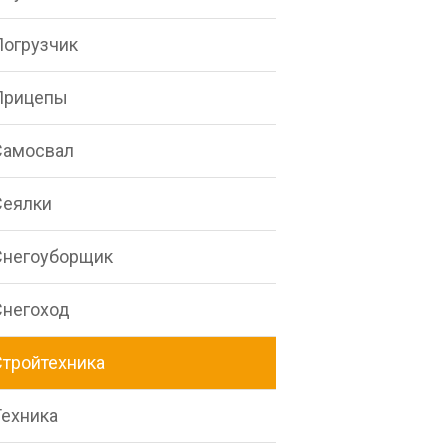
Погрузчик
Прицепы
Самосвал
Сеялки
Снегоуборщик
Снегоход
Стройтехника
Техника