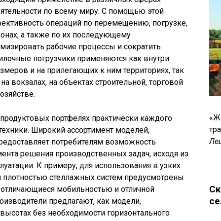
ятельности по всему миру. С помощью этой
фективность операций по перемещению, погрузке,
донах, а также по их последующему
мизировать рабочие процессы и сократить
 вилочные погрузчики применяются как внутри
меров и на прилегающих к ним территориях, так
 на вокзалах, на объектах строительной, торговой
озяйстве.
«Ж
 продуктовых портфелях практически каждого
тр
техники. Широкий ассортимент моделей,
Ле
предоставляет потребителям возможность
ента решения производственных задач, исходя из
луатации. К примеру, для использования в узких
й плотностью стеллажных систем предусмотрены
Ск
 отличающиеся мобильностью и отличной
се
оизводители предлагают, как модели,
 высотах без необходимости горизонтального