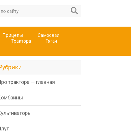
Прицепы
Самосвал
Трактора
Тягач
Рубрики
ро трактора — главная
Комбайны
Культиваторы
Плуг