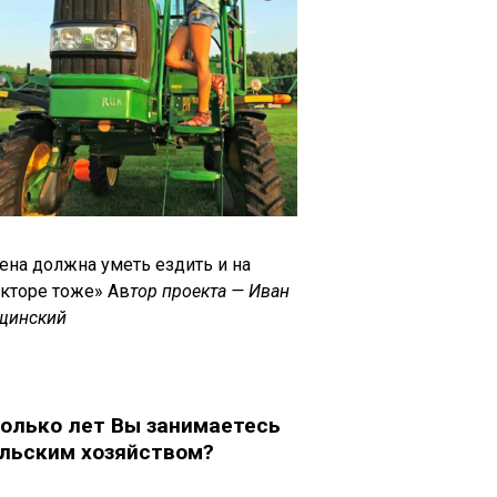
ена должна уметь ездить и на
акторе тоже» Ав
тор проекта — Иван
щинский
олько лет Вы занимаетесь
льским хозяйством?