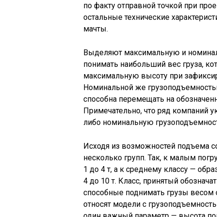
по факту отправной точкой при прое
остальные технические характерист
мачты.
Выделяют максимальную и номинал
понимать наибольший вес груза, ко
максимальную высоту при зафиксир
Номинальной же грузоподъемностью
способна перемещать на обозначен
Примечательно, что ряд компаний у
либо номинальную грузоподъемност
Исходя из возможностей подъема 
несколько групп. Так, к малым пог
1 до 4 т, а к среднему классу — об
4 до 10 т. Класс, принятый обознач
способные поднимать грузы весом от
относят модели с грузоподъемностью
один важный параметр — высота по