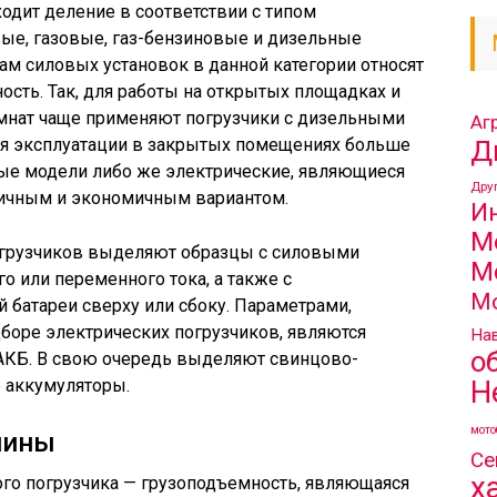
ходит деление в соответствии с типом
ые, газовые, газ-бензиновые и дизельные
м силовых установок в данной категории относят
ость. Так, для работы на открытых площадках и
мнат чаще применяют погрузчики с дизельными
Аг
Д
ля эксплуатации в закрытых помещениях больше
вые модели либо же электрические, являющиеся
Дру
гичным и экономичным вариантом.
И
М
огрузчиков выделяют образцы с силовыми
М
го или переменного тока, а также с
М
батареи сверху или сбоку. Параметрами,
оре электрических погрузчиков, являются
Нав
о
 АКБ. В свою очередь выделяют свинцово-
Н
 аккумуляторы.
мото
шины
Се
х
го погрузчика — грузоподъемность, являющаяся