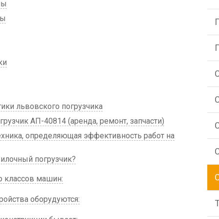
ны
ты
ки
тики львовского погрузчика
узчик АП-40814 (аренда, ремонт, запчасти)
ехника, определяющая эффективность работ на
вилочный погрузчик?
 классов машин:
ойства оборудуются: