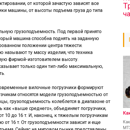
ктировании, от которой зачастую зависят все
Т
ики машины, от высоты подъема груза до типа
ч
ьную грузоподъемность. Под первой принято
торый машина способна поднять на заданную
ованном положении центра тяжести.
 называют ту массу изделия, что техника
ную фирмой-изготовителем высоту.
казывает только один тип-либо максимальную,
ь.
современные вилочные погрузчики формируют
рузчикам относятся модели грузоподъемностью от
разцы, грузоподъемность колеблется в диапазоне от
ать как «выше среднего», объединяет погрузчики,
Ка
 10 до 16 т. И, наконец, к тяжелым погрузчикам
Как
 от 16 т. От грузоподъемности зависит и еще
МТЗ
дъема. Сейчас на мировом рынке представлены