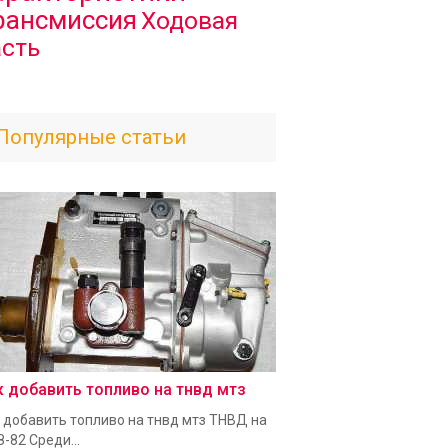
рансмиссия
Ходовая
асть
Популярные статьи
к добавить топливо на тнвд мтз
 добавить топливо на тнвд мтз ТНВД на
-82 Среди...