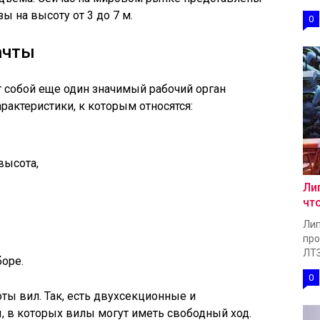
 на высоту от 3 до 7 м.
0
ачты
 собой еще один значимый рабочий орган
арактеристики, к которым относятся:
высота,
Ли
чт
Лип
про
ЛТЗ.
оре.
0
оты вил. Так, есть двухсекционные и
, в которых вилы могут иметь свободный ход.