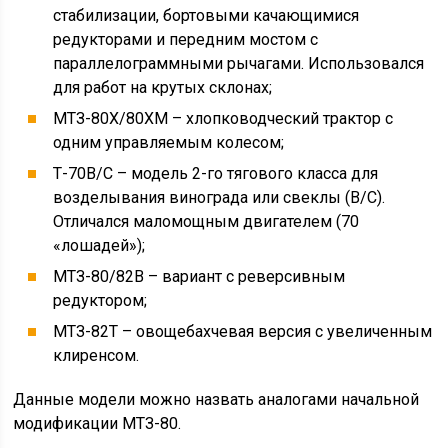
стабилизации, бортовыми качающимися
редукторами и передним мостом с
параллелограммными рычагами. Использовался
для работ на крутых склонах;
МТЗ-80Х/80ХМ – хлопководческий трактор с
одним управляемым колесом;
Т-70В/С – модель 2-го тягового класса для
возделывания винограда или свеклы (В/С).
Отличался маломощным двигателем (70
«лошадей»);
МТЗ-80/82В – вариант с реверсивным
редуктором;
МТЗ-82Т – овощебахчевая версия с увеличенным
клиренсом.
Данные модели можно назвать аналогами начальной
модификации МТЗ-80.