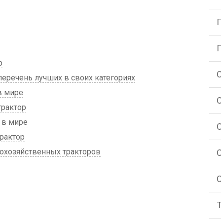
р
еречень лучших в своих категориях
в мире
рактор
 в мире
рактор
охозяйственных тракторов