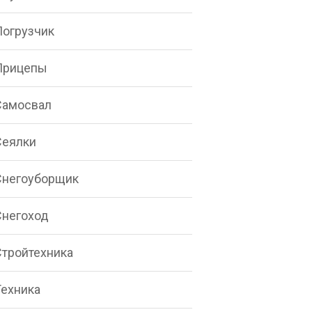
Погрузчик
Прицепы
Самосвал
Сеялки
Снегоуборщик
Снегоход
Стройтехника
Техника