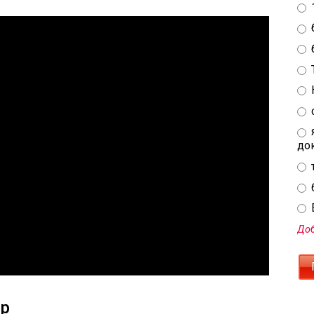
до
E
Доб
ор