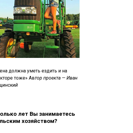
ена должна уметь ездить и на
акторе тоже» Ав
тор проекта — Иван
щинский
олько лет Вы занимаетесь
льским хозяйством?