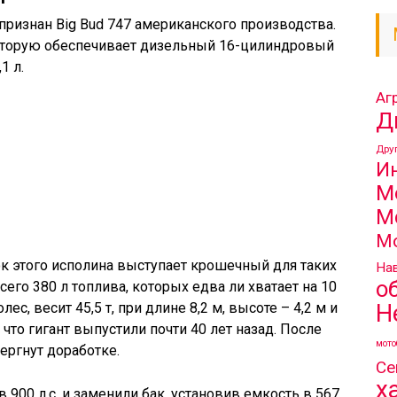
ризнан Big Bud 747 американского производства.
 которую обеспечивает дизельный 16-цилиндровый
1 л.
Аг
Д
Дру
И
М
М
М
к этого исполина выступает крошечный для таких
Нав
о
его 380 л топлива, которых едва ли хватает на 10
Н
лес, весит 45,5 т, при длине 8,2 м, высоте – 4,2 м и
что гигант выпустили почти 40 лет назад. После
мото
ергнут доработке.
Се
х
900 л.с. и заменили бак, установив емкость в 567