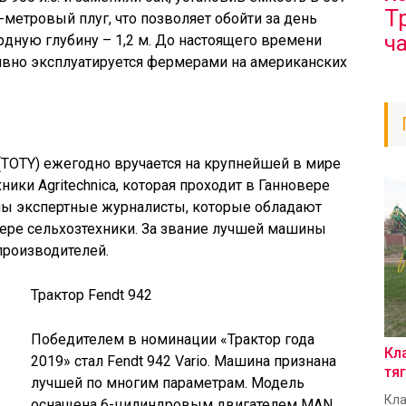
Т
0-метровый плуг, что позволяет обойти за день
ч
ордную глубину – 1,2 м. До настоящего времени
ивно эксплуатируется фермерами на американских
(TOTY) ежегодно вручается на крупнейшей в мире
ики Agritechnica, которая проходит в Ганновере
аны экспертные журналисты, которые обладают
ре сельхозтехники. За звание лучшей машины
роизводителей.
Трактор Fendt 942
Победителем в номинации «Трактор года
Кл
2019» стал Fendt 942 Vario. Машина признана
тя
лучшей по многим параметрам. Модель
Кла
оснащена 6-цилиндровым двигателем MAN