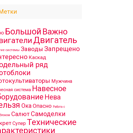
Метки
Большой
Важно
ро
Двигатель
вигатели
Запрещено
Заводы
гие системы
нтересно
Каскад
одельный ряд
отоблоки
отокультиваторы
Мужчина
Навесное
есная система
борудование
Нева
ельзя
Ока
Опасно
Работа с
Самоделки
Салют
блоком
Технические
крет
Супер
арактеристики