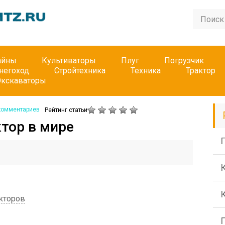
айны
Культиваторы
Плуг
Погрузчик
негоход
Стройтехника
Техника
Трактор
Экскаваторы
комментариев
Рейтинг статьи
тор в мире
П
кторов