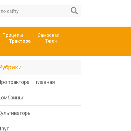
Прицепы
Самосвал
Трактора
Тягач
Рубрики
ро трактора — главная
Комбайны
Культиваторы
Плуг