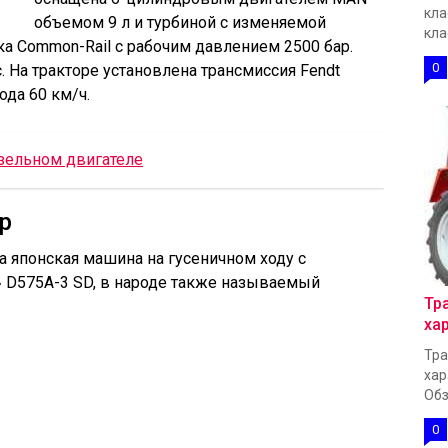
кла
объемом 9 л и турбиной с изменяемой
кла
ка Common-Rail с рабочим давлением 2500 бар.
0
. На тракторе установлена трансмиссия Fendt
ода 60 км/ч.
изельном двигателе
р
японская машина на гусеничном ходу с
 D575A-3 SD, в народе также называемый
Тр
ха
Тра
хар
Обз
0