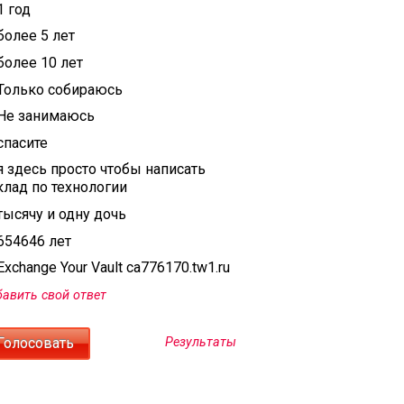
1 год
более 5 лет
более 10 лет
Только собираюсь
Не занимаюсь
спасите
я здесь просто чтобы написать
клад по технологии
тысячу и одну дочь
654646 лет
xchange Your Vault ca776170.tw1.ru
авить свой ответ
Результаты