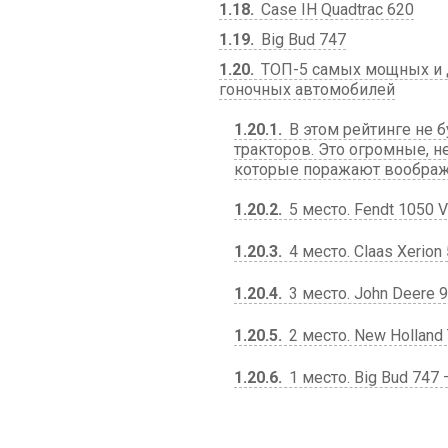
1.18
Case IH Quadtrac 620
1.19
Big Bud 747
1.20
ТОП-5 самых мощных и д
гоночных автомобилей
1.20.1
В этом рейтинге не 
тракторов. Это огромные, н
которые поражают воображ
1.20.2
5 место. Fendt 1050 
1.20.3
4 место. Claas Xerio
1.20.4
3 место. John Deere 
1.20.5
2 место. New Holland
1.20.6
1 место. Big Bud 747