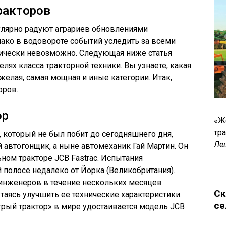
ракторов
улярно радуют аграриев обновлениями
ако в водовороте событий уследить за всеми
ически невозможно. Следующая ниже статья
лях класса тракторной техники. Вы узнаете, какая
яжелая, самая мощная и иные категории. Итак,
оров.
ор
«Ж
тр
, который не был побит до сегодняшнего дня,
Ле
й автогонщик, а ныне автомеханик Гай Мартин. Он
ьном тракторе JCB Fastrac. Испытания
 полосе недалеко от Йорка (Великобритания).
инженеров в течение нескольких месяцев
Ск
таясь улучшить ее технические характеристики.
се
рый трактор» в мире удостаивается модель JCB