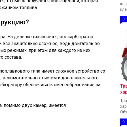
я, то смесь получается обогащенной, которая
кла
ржанием топлива.
кла
0
трукцию?
ра. На деле же выясняется, что карбюратор
и все значительно сложнее, ведь двигатель во
ных режимах, при этом для каждого из них
о состава.
оплавкового типа имеет сложное устройство со
, вспомогательных систем и дополнительного
арбюратору обеспечивать смесеобразование на
Тр
ха
Тра
, помимо двух камер, имеется:
хар
Обз
0