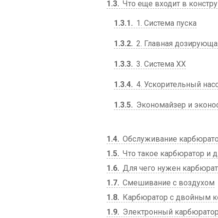
1.3
Что еще входит в констр
1.3.1
1. Система пуска
1.3.2
2. Главная дозирующа
1.3.3
3. Система ХХ
1.3.4
4. Ускорительный нас
1.3.5
Экономайзер и эконо
1.4
Обслуживание карбюрат
1.5
Что такое карбюратор и д
1.6
Для чего нужен карбюрат
1.7
Смешивание с воздухом
1.8
Карбюратор с двойным к
1.9
Электронный карбюрато