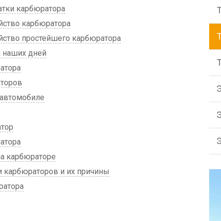
атки карбюратора
йство карбюратора
йство простейшего карбюратора
 наших дней
атора
торов
 автомобиле
атор
атора
на карбюраторе
 карбюраторов и их причины
ратора