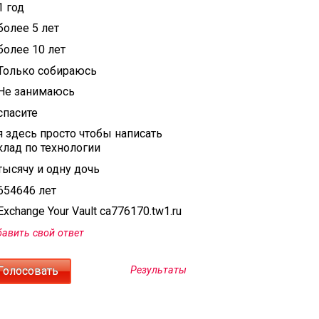
1 год
более 5 лет
более 10 лет
Только собираюсь
Не занимаюсь
спасите
я здесь просто чтобы написать
клад по технологии
тысячу и одну дочь
654646 лет
xchange Your Vault ca776170.tw1.ru
авить свой ответ
Результаты