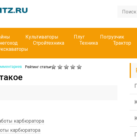
айны
Культиваторы
Плуг
Погрузчик
негоход
Стройтехника
Техника
Трактор
Экскаваторы
омментариев
Рейтинг статьи
 такое
П
аботы карбюратора
боты карбюратора