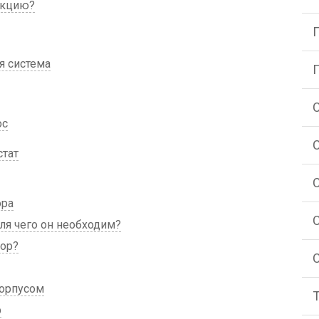
укцию?
я система
ос
стат
ора
ля чего он необходим?
ор?
орпусом
р