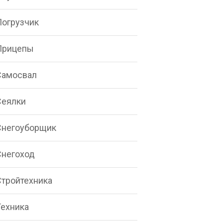
Погрузчик
Прицепы
Самосвал
Сеялки
Снегоуборщик
Снегоход
Стройтехника
Техника