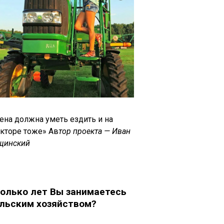
ена должна уметь ездить и на
акторе тоже» Ав
тор проекта — Иван
щинский
олько лет Вы занимаетесь
льским хозяйством?