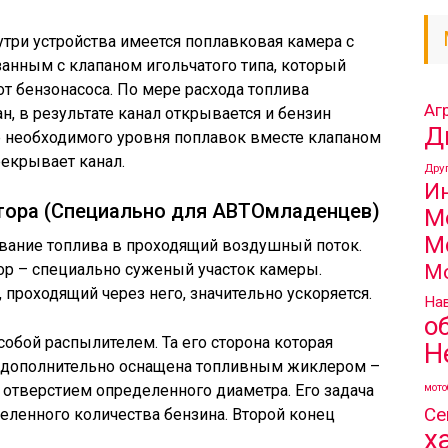
утри устройства имеется поплавковая камера с
анным с клапаном игольчатого типа, который
от бензонасоса. По мере расхода топлива
Аг
ан, в результате канал открывается и бензин
Д
ке необходимого уровня поплавок вместе клапаном
екрывает канал.
Дру
И
тора (Специально для АВТОмладенцев)
М
М
вание топлива в проходящий воздушный поток.
М
ор – специально суженый участок камеры.
 проходящий через него, значительно ускоряется.
Нав
о
бой распылителем. Та его сторона которая
Н
е дополнительно оснащена топливным жиклером –
мото
отверстием определенного диаметра. Его задача
Се
деленного количества бензина. Второй конец
х