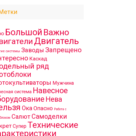
Метки
Большой
Важно
ро
Двигатель
вигатели
Запрещено
Заводы
гие системы
нтересно
Каскад
одельный ряд
отоблоки
отокультиваторы
Мужчина
Навесное
есная система
борудование
Нева
ельзя
Ока
Опасно
Работа с
Самоделки
Салют
блоком
Технические
крет
Супер
арактеристики