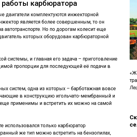
п работы карбюратора
ые двигатели комплектуются инжекторной
о инжектор является более совершенным, то он
а автотранспорте. Но по дорогам колесит еще
двигатель которых оборудован карбюраторной
ой системы, и главная его задача – приготовление
имой пропорции для последующей её подачи в
«Ж
тр
Ле
ных систем, одна из которых – барботажная вовсе
лючающие в конструкцию игольчато-мембранный и
еще применимы и встретить их можно на самой
Ск
се
рте использовался только карбюратор
ранный же тип можно встретить на бензопилах,