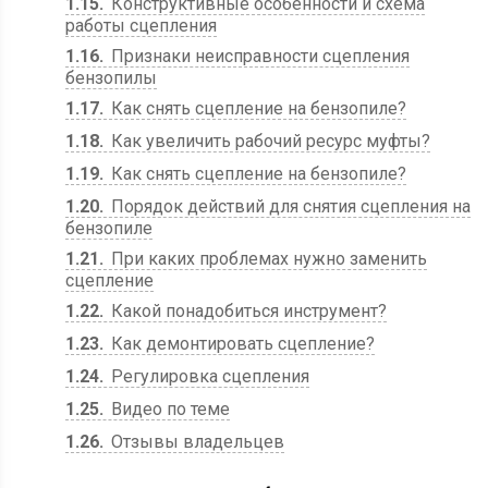
1.15
Конструктивные особенности и схема
работы сцепления
1.16
Признаки неисправности сцепления
бензопилы
1.17
Как снять сцепление на бензопиле?
1.18
Как увеличить рабочий ресурс муфты?
1.19
Как снять сцепление на бензопиле?
1.20
Порядок действий для снятия сцепления на
бензопиле
1.21
При каких проблемах нужно заменить
сцепление
1.22
Какой понадобиться инструмент?
1.23
Как демонтировать сцепление?
1.24
Регулировка сцепления
1.25
Видео по теме
1.26
Отзывы владельцев