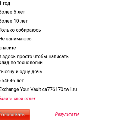
1 год
более 5 лет
более 10 лет
Только собираюсь
Не занимаюсь
спасите
я здесь просто чтобы написать
клад по технологии
тысячу и одну дочь
654646 лет
xchange Your Vault ca776170.tw1.ru
авить свой ответ
Результаты