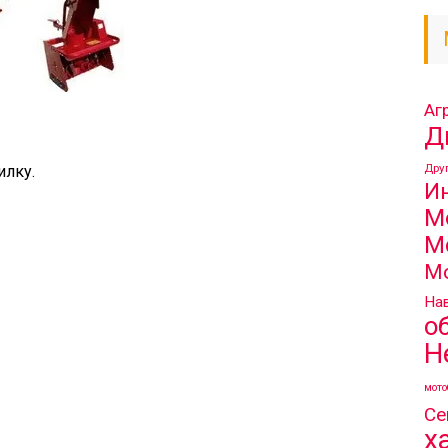
Аг
Д
Дру
илку.
И
М
М
М
Нав
о
Н
мото
Се
х