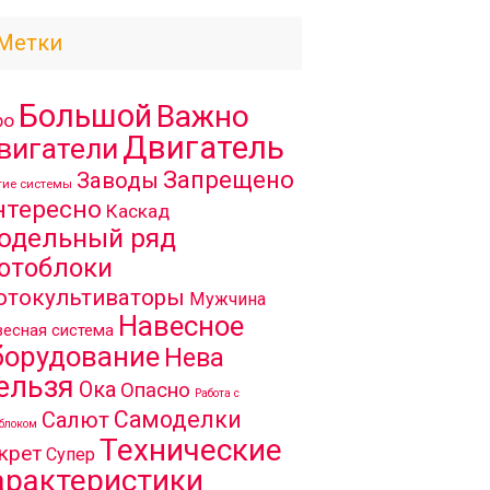
Метки
Большой
Важно
ро
Двигатель
вигатели
Запрещено
Заводы
гие системы
нтересно
Каскад
одельный ряд
отоблоки
отокультиваторы
Мужчина
Навесное
есная система
борудование
Нева
ельзя
Ока
Опасно
Работа с
Самоделки
Салют
блоком
Технические
крет
Супер
арактеристики