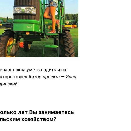
ена должна уметь ездить и на
акторе тоже» Ав
тор проекта — Иван
щинский
олько лет Вы занимаетесь
льским хозяйством?