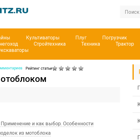
айны
Культиваторы
Плуг
Погрузчик
негоход
Стройтехника
Техника
Трактор
Экскаваторы
омментариев
Рейтинг статьи
мотоблоком
П
 Применение и как выбор. Особенности
оделок из мотоблока