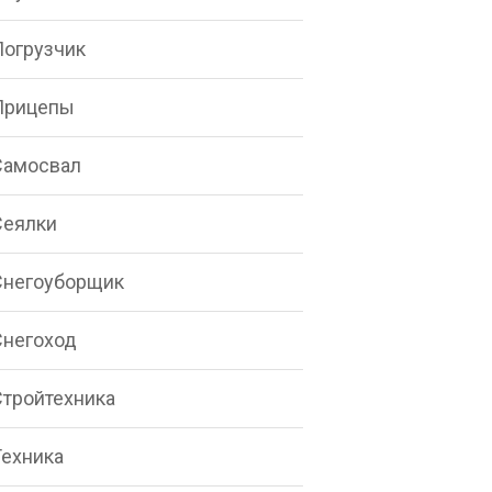
Погрузчик
Прицепы
Самосвал
Сеялки
Снегоуборщик
Снегоход
Стройтехника
Техника