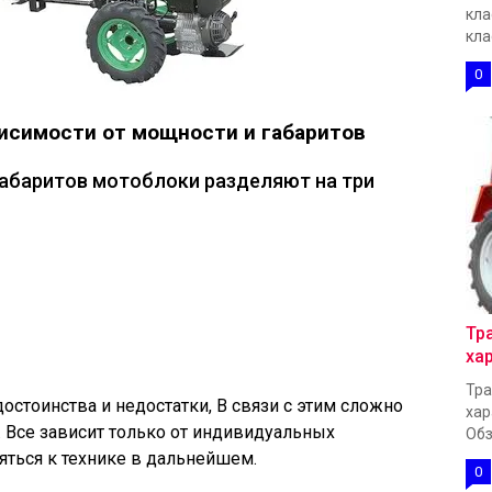
кла
кла
0
висимости от мощности и габаритов
габаритов мотоблоки разделяют на три
Тр
ха
Тра
остоинства и недостатки, В связи с этим сложно
хар
. Все зависит только от индивидуальных
Обз
яться к технике в дальнейшем.
0