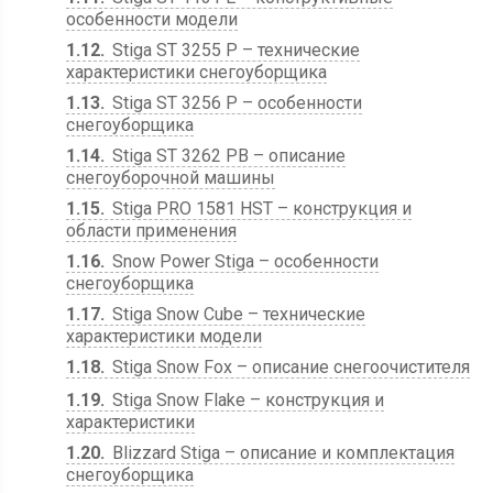
особенности модели
1.12
Stiga ST 3255 P – технические
характеристики снегоуборщика
1.13
Stiga ST 3256 P – особенности
снегоуборщика
1.14
Stiga ST 3262 PB – описание
снегоуборочной машины
1.15
Stiga PRO 1581 HST – конструкция и
области применения
1.16
Snow Power Stiga – особенности
снегоуборщика
1.17
Stiga Snow Cube – технические
характеристики модели
1.18
Stiga Snow Fox – описание снегоочистителя
1.19
Stiga Snow Flake – конструкция и
характеристики
1.20
Blizzard Stiga – описание и комплектация
снегоуборщика