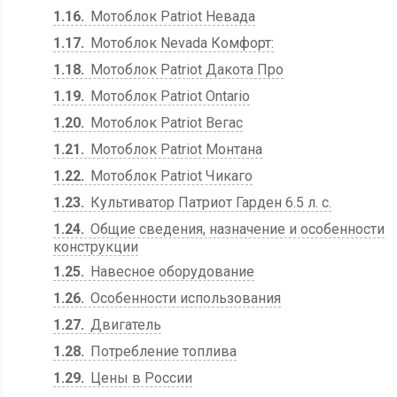
1.16
Мотоблок Patriot Невада
1.17
Мотоблок Nevada Комфорт:
1.18
Мотоблок Patriot Дакота Про
1.19
Мотоблок Patriot Ontario
1.20
Мотоблок Patriot Вегас
1.21
Мотоблок Patriot Монтана
1.22
Мотоблок Patriot Чикаго
1.23
Культиватор Патриот Гарден 6.5 л. с.
1.24
Общие сведения, назначение и особенности
конструкции
1.25
Навесное оборудование
1.26
Особенности использования
1.27
Двигатель
1.28
Потребление топлива
1.29
Цены в России