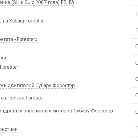
ние (SH и SJ с 2007 года) FB, FA
на Subaru Forester
егата «Forester»
ики
Forester
тки двигателей Субару Форестер
 агрегата Forester
ндровых оппозитных моторов Субару Форестер
ристики