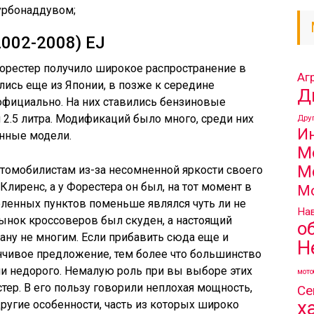
урбонаддувом;
002-2008) EJ
орестер получило широкое распространение в
Аг
ись еще из Японии, в позже к середине
Д
официально. На них ставились бензиновые
 2.5 литра. Модификаций было много, среди них
Дру
И
нные модели.
М
М
томобилистам из-за несомненной яркости своего
Клиренс, а у Форестера он был, на тот момент в
М
ленных пунктов поменьше являлся чуть ли не
Нав
рынок кроссоверов был скуден, а настоящий
о
ну не многим. Если прибавить сюда еще и
Н
нчивое предложение, тем более что большинство
ли недорого. Немалую роль при вы выборе этих
мото
тер. В его пользу говорили неплохая мощность,
Се
х
ругие особенности, часть из которых широко