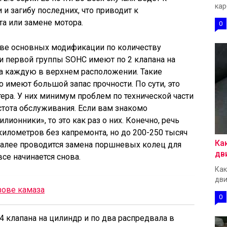
кар
и загибу последних, что приводит к
а или замене мотора.
0
две основных модификации по количеству
и первой группы SOHC имеют по 2 клапана на
на каждую в верхнем расположении. Такие
 имеют большой запас прочности. По сути, это
ра. У них минимум проблем по технической части
тота обслуживания. Если вам знакомо
онники», то это как раз о них. Конечно, речь
километров без капремонта, но до 200-250 тысяч
Ка
 далее проводится замена поршневых колец для
дв
се начинается снова.
Как
дви
зове камаза
0
 клапана на цилиндр и по два распредвала в