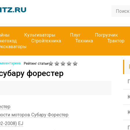
айны
Культиваторы
Плуг
Погрузчик
негоход
Стройтехника
Техника
Трактор
Экскаваторы
омментариев
Рейтинг статьи
 субару форестер
П
естер
ности моторов Субару Форестер
2-2008) EJ