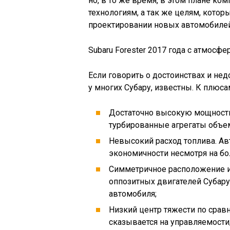
но, в то же время, в этом плане ко
технологиям, а так же целям, которы
проектировании новых автомобилей
Subaru Forester 2017 года с атмосф
Если говорить о достоинствах и нед
у многих Субару, известны. К плюса
Достаточно высокую мощность 
турбированные агрегаты объемо
Невысокий расход топлива. А
экономичности несмотря на б
Симметричное расположение и 
оппозитных двигателей Субару
автомобиля;
Низкий центр тяжести по срав
сказывается на управляемости