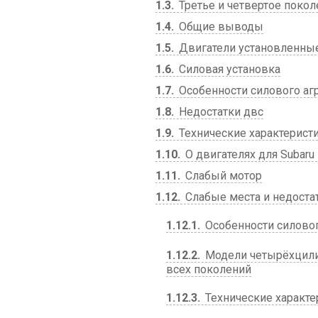
1.3
Третье и четвертое поколе
1.4
Общие выводы
1.5
Двигатели установленные 
1.6
Силовая установка
1.7
Особенности силового агр
1.8
Недостатки двс
1.9
Технические характерист
1.10
О двигателях для Subaru 
1.11
Слабый мотор
1.12
Слабые места и недоста
1.12.1
Особенности силового
1.12.2
Модели четырёхцили
всех поколений
1.12.3
Технические характе