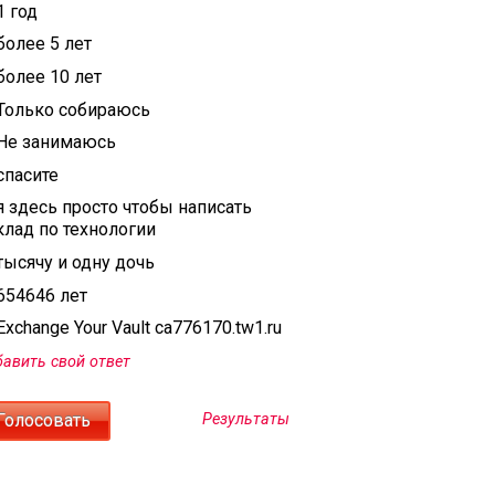
1 год
более 5 лет
более 10 лет
Только собираюсь
Не занимаюсь
спасите
я здесь просто чтобы написать
клад по технологии
тысячу и одну дочь
654646 лет
xchange Your Vault ca776170.tw1.ru
авить свой ответ
Результаты