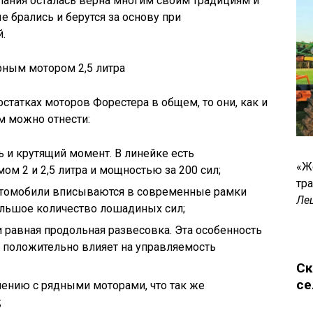
мпания осталась верна многим своим традициям и
е брались и берутся за основу при
.
ерным мотором 2,5 литра
остатках моторов Форестера в общем, то они, как и
м можно отнести:
и крутящий момент. В линейке есть
«Ж
м 2 и 2,5 литра и мощностью за 200 сил;
тр
втомобили вписываются в современные рамки
Ле
ольшое количество лошадиных сил;
равная продольная развесовка. Эта особенность
 положительно влияет на управляемость
Ск
се
нению с рядными моторами, что так же
;