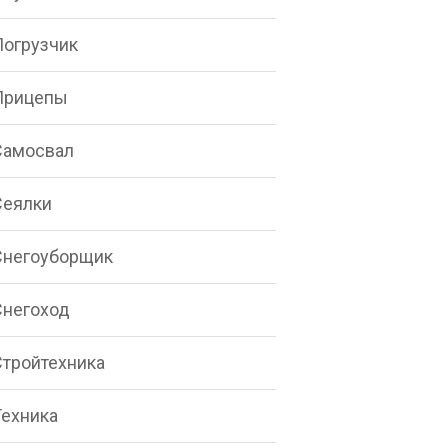
Погрузчик
Прицепы
Самосвал
Сеялки
Снегоуборщик
Снегоход
Стройтехника
Техника