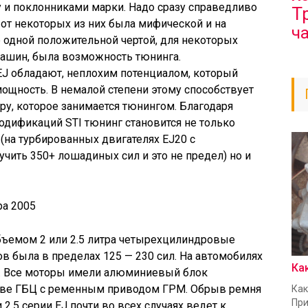
 и поклонниками марки. Надо сразу справедливо
Т
 от некоторых из них была мифической и на
ч
е одной положительной чертой, для некоторых
ашин, была возможность тюнинга.
EJ обладают, неплохим потенциалом, который
ощность. В немалой степени этому способствует
ру, которое занимается тюнингом. Благодаря
дификаций STI тюнинг становится не только
а турбированных двигателях EJ20 с
ить 350+ лошадиных сил и это не предел) но и
ра 2005
бъемом 2 или 2.5 литра четырехцилиндровые
ов была в пределах 125 — 230 сил. На автомобилях
Ка
ил. Все моторы имели алюминиевый блок
 две ГБЦ с ременным приводом ГРМ. Обрыв ремня
Как
При
2.5 серии EJ почти во всех случаях ведет к