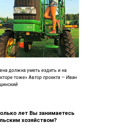
ена должна уметь ездить и на
акторе тоже» Ав
тор проекта — Иван
щинский
олько лет Вы занимаетесь
льским хозяйством?