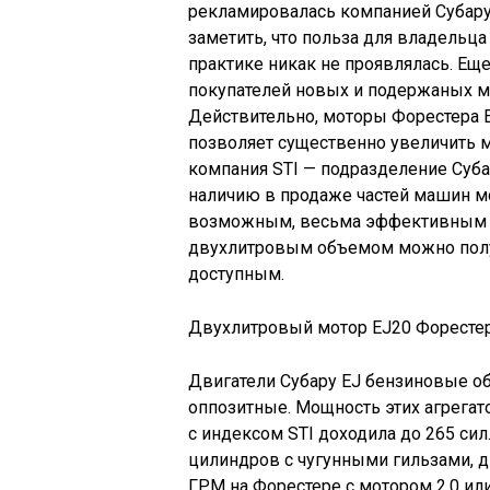
рекламировалась компанией Субару
заметить, что польза для владельца
практике никак не проявлялась. Ещ
покупателей новых и подержаных м
Действительно, моторы Форестера 
позволяет существенно увеличить м
компания STI — подразделение Суба
наличию в продаже частей машин мо
возможным, весьма эффективным (н
двухлитровым объемом можно получ
доступным.
Двухлитровый мотор EJ20 Форесте
Двигатели Субару EJ бензиновые о
оппозитные. Мощность этих агрегат
с индексом STI доходила до 265 с
цилиндров с чугунными гильзами,
ГРМ на Форестере с мотором 2.0 или 