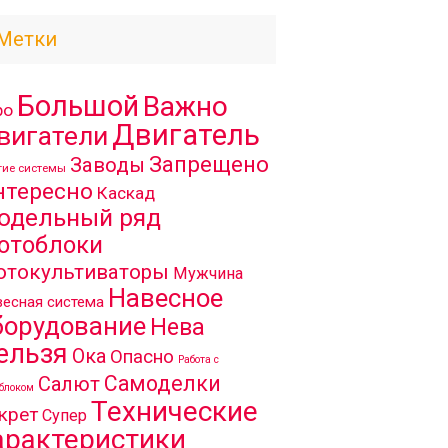
Метки
Большой
Важно
ро
Двигатель
вигатели
Запрещено
Заводы
гие системы
нтересно
Каскад
одельный ряд
отоблоки
отокультиваторы
Мужчина
Навесное
есная система
борудование
Нева
ельзя
Ока
Опасно
Работа с
Самоделки
Салют
блоком
Технические
крет
Супер
арактеристики