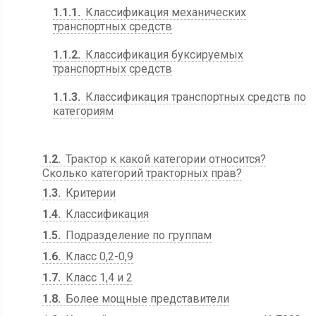
1.1.1
Классификация механических
транспортных средств
1.1.2
Классификация буксируемых
транспортных средств
1.1.3
Классификация транспортных средств по
категориям
1.2
Трактор к какой категории относится?
Сколько категорий тракторных прав?
1.3
Критерии
1.4
Классификация
1.5
Подразделение по группам
1.6
Класс 0,2-0,9
1.7
Класс 1,4 и 2
1.8
Более мощные представители