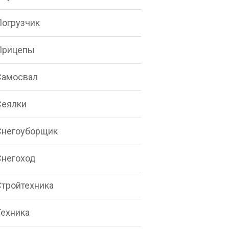
Погрузчик
Прицепы
Самосвал
Сеялки
Снегоуборщик
Снегоход
Стройтехника
Техника