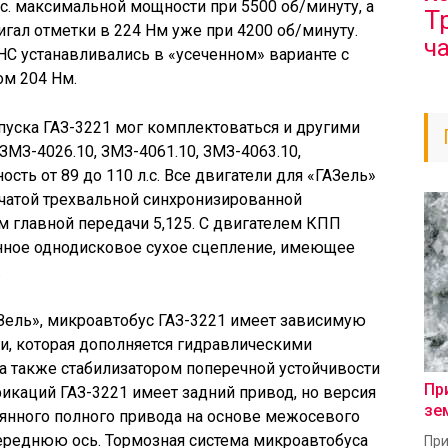
.с. максимальной мощности при 5500 об/минуту, а
Т
гал отметки в 224 Нм уже при 4200 об/минуту.
ч
HC устанавливались в «усеченном» варианте с
ом 204 Нм.
пуска ГАЗ-3221 мог комплектоваться и другими
 ЗМЗ-4026.10, ЗМЗ-4061.10, ЗМЗ-4063.10,
сть от 89 до 110 л.с. Все двигатели для «ГАЗель»
енчатой трехвальной синхронизированной
 главной передачи 5,125. С двигателем КПП
нное однодисковое сухое сцепление, имеющее
.
Зель», микроавтобус ГАЗ-3221 имеет зависимую
и, которая дополняется гидравлическими
а также стабилизатором поперечной устойчивости
Пр
фикаций ГАЗ-3221 имеет задний привод, но версия
зе
оянного полного привода на основе межосевого
реднюю ось. Тормозная система микроавтобуса
При