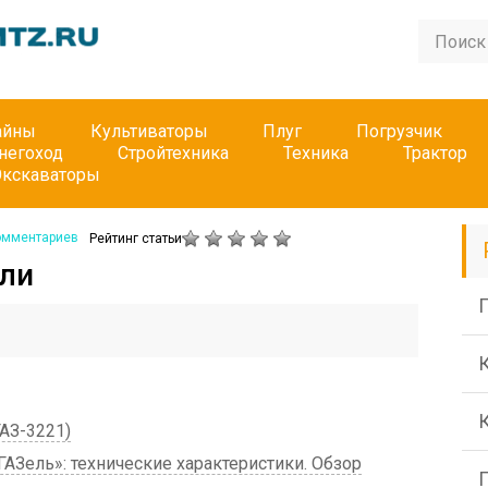
айны
Культиваторы
Плуг
Погрузчик
негоход
Стройтехника
Техника
Трактор
Экскаваторы
омментариев
Рейтинг статьи
ели
П
АЗ-3221)
АЗель»: технические характеристики. Обзор