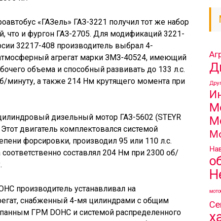
оавтобус «ГАЗель» ГАЗ-3221 получил тот же набор
, что и фургон ГАЗ-2705. Для модификаций 3221-
рсии 32217-408 производитель выбрал 4-
Аг
тмосферный агрегат марки ЗМЗ-40524, имеющий
Д
бочего объема и способный развивать до 133 л.с.
/минуту, а также 214 Нм крутящего момента при
Дру
И
М
цилиндровый дизельный мотор ГАЗ-5602 (STEYR
М
. Этот двигатель комплектовался системой
М
тепени форсировки, производил 95 или 110 л.с.
Нав
соответственно составлял 204 Нм при 2300 об/
о
.
Н
DOHC производитель устанавливал на
мото
егат, снабженный 4-мя цилиндрами с общим
Се
лапанным ГРМ DOHC и системой распределенного
х