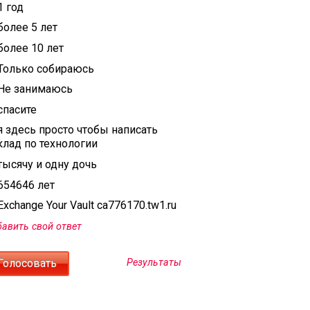
1 год
более 5 лет
более 10 лет
Только собираюсь
Не занимаюсь
спасите
я здесь просто чтобы написать
клад по технологии
тысячу и одну дочь
654646 лет
xchange Your Vault ca776170.tw1.ru
авить свой ответ
Результаты