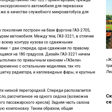
е экскурсионного автомобиля для перевозки
 же в качестве служебного микроавтобуса для
 поколения построен на базе фургона ГАЗ-2705,
урам автомобиля. Между тем, ГАЗ-3221, в отличие
о всему контуру кузова со сдвижными
ями – две спереди, одна сдвижная по правому
ющаяся на 180 градусов. Дизайн ГАЗ-3221 ничем
«Ж
ыполнен по привычным канонам «ГАЗели».
тр
временно с остальными моделями, так что
Ле
шетку радиатора, и каплевидные фары, и крупные
ти низкой перегородкой. Спереди располагается
Ск
сло, рассчитанное на одного седока (возможна
се
о пассажирского кресла). Задняя часть салона
ную компоновку. Таким образом, общая