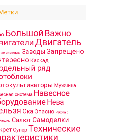
Метки
Большой
Важно
ро
Двигатель
вигатели
Запрещено
Заводы
гие системы
нтересно
Каскад
одельный ряд
отоблоки
отокультиваторы
Мужчина
Навесное
есная система
борудование
Нева
ельзя
Ока
Опасно
Работа с
Самоделки
Салют
блоком
Технические
крет
Супер
арактеристики