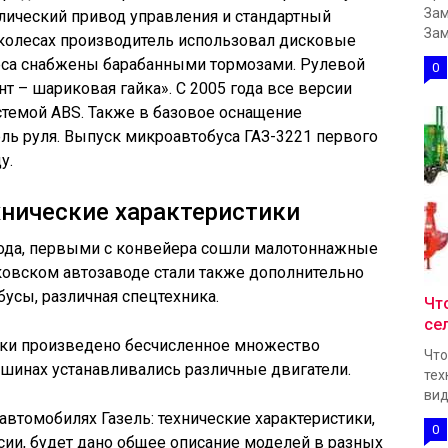
Зам
влический привод управления и стандартный
Зам
 колесах производитель использовал дисковые
еса снабжены барабанными тормозами. Рулевой
0
т – шариковая гайка». С 2005 года все версии
стемой ABS. Также в базовое оснащение
ль руля. Выпуск микроавтобуса ГАЗ-3221 первого
у.
хнические характеристики
 года, первыми с конвейера сошли малотоннажные
ковском автозаводе стали также дополнительно
усы, различная спецтехника.
Чт
се
рки произведено бесчисленное множество
Что
шинах устанавливались различные двигатели.
тех
вид
 автомобилях Газель: технические характеристики,
0
сии, будет дано общее описание моделей в разных