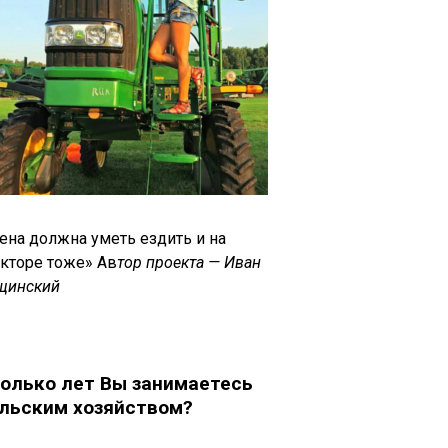
ена должна уметь ездить и на
акторе тоже» Ав
тор проекта — Иван
щинский
олько лет Вы занимаетесь
льским хозяйством?