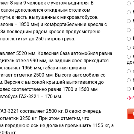
ет 8 или 9 человек с учетом водителя. В
 салон дополняется откидным столиком
 пути, а часть выпущенных микроавтобусов
алона – 1850 мм) и комфортабельные кресла с
 За последним рядом кресел предусмотрено
проглотить» до 250 литров груза.
авляет 5520 мм. Колесная база автомобиля равна
итель отвел 990 мм, на задний свес приходится
до
оставляет 1966 мм, габаритная ширина
тигает отметки 2500 мм. Высота автомобиля со
м. Версия с высокой крышей вытягивается до
E
олес соответственно равна 1700 и 1560 мм.
тобуса ГАЗ-3221 – 170 мм.
Доб
АЗ-3221 составляет 2500 кг. В свою очередь
отметки 3250 кг. При этом отметим, что
на переднюю ось не должна превышать 1155 кг, а
095 кг.