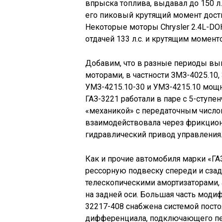
впрыска топлива, выдавал до 150 л
его пиковый крутящий момент дости
Некоторые моторы Chrysler 2.4L-DO
отдачей 133 л.с. и крутящим момент
Добавим, что в разные периоды вы
моторами, в частности ЗМЗ-4025.10,
УМЗ-4215.10-30 и УМЗ-4215.10 мощно
ГАЗ-3221 работали в паре с 5-ступ
«механикой» с передаточным числом
взаимодействовала через фрикцио
гидравлический привод управления
Как и прочие автомобиля марки «ГА
рессорную подвеску спереди и сзад
телескопическими амортизаторами, 
на задней оси. Большая часть моди
32217-408 снабжена системой пост
дифференциала, подключающего пе