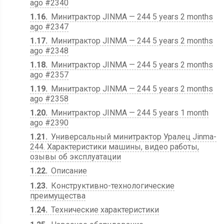
ago #2340
1.16
Минитрактор JINMA — 244 5 years 2 months
ago #2347
1.17
Минитрактор JINMA — 244 5 years 2 months
ago #2348
1.18
Минитрактор JINMA — 244 5 years 2 months
ago #2357
1.19
Минитрактор JINMA — 244 5 years 2 months
ago #2358
1.20
Минитрактор JINMA — 244 5 years 1 month
ago #2390
1.21
Универсальный минитрактор Уралец Jinma-
244. Характеристики машины, видео работы,
озывы об эксплуатации
1.22
Описание
1.23
Конструктивно-технологические
преимущества
1.24
Технические характеристики