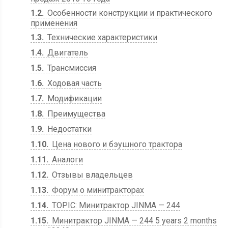
1.2
Особенности конструкции и практического
применения
1.3
Технические характеристики
1.4
Двигатель
1.5
Трансмиссия
1.6
Ходовая часть
1.7
Модификации
1.8
Преимущества
1.9
Недостатки
1.10
Цена нового и бэушного трактора
1.11
Аналоги
1.12
Отзывы владельцев
1.13
Форум о минитракторах
1.14
TOPIC: Минитрактор JINMA — 244
1.15
Минитрактор JINMA — 244 5 years 2 months