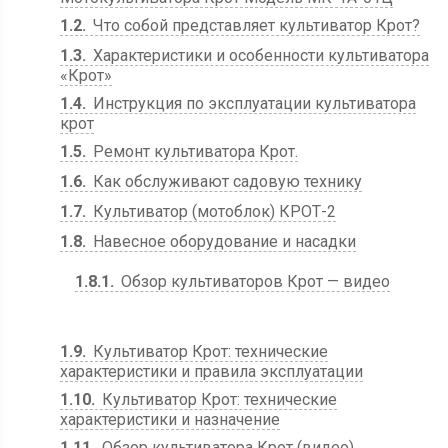
1.2
Что собой представляет культиватор Крот?
1.3
Характеристики и особенности культиватора
«Крот»
1.4
Инструкция по эксплуатации культиватора
крот
1.5
Ремонт культиватора Крот.
1.6
Как обслуживают садовую технику
1.7
Культиватор (мотоблок) КРОТ-2
1.8
Навесное оборудование и насадки
1.8.1
Обзор культиваторов Крот — видео
1.9
Культиватор Крот: технические
характеристики и правила эксплуатации
1.10
Культиватор Крот: технические
характеристики и назначение
1.11
Обзор культиватора Крот (видео)