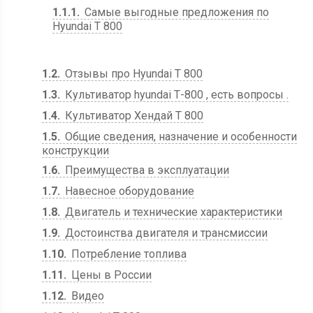
1.1.1
Самые выгодные предложения по
Hyundai Т 800
1.2
Отзывы про Hyundai Т 800
1.3
Культиватор hyundai Т-800 , есть вопросы .
1.4
Культиватор Хендай Т 800
1.5
Общие сведения, назначение и особенности
конструкции
1.6
Преимущества в эксплуатации
1.7
Навесное оборудование
1.8
Двигатель и технические характеристики
1.9
Достоинства двигателя и трансмиссии
1.10
Потребление топлива
1.11
Цены в России
1.12
Видео