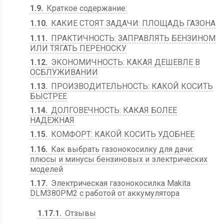
1.9
Краткое содержание:
1.10
КАКИЕ СТОЯТ ЗАДАЧИ: ПЛОЩАДЬ ГАЗОНА
1.11
ПРАКТИЧНОСТЬ: ЗАПРАВЛЯТЬ БЕНЗИНОМ
ИЛИ ТЯГАТЬ ПЕРЕНОСКУ
1.12
ЭКОНОМИЧНОСТЬ: КАКАЯ ДЕШЕВЛЕ В
ОСБЛУЖИВАНИИ
1.13
ПРОИЗВОДИТЕЛЬНОСТЬ: КАКОЙ КОСИТЬ
БЫСТРЕЕ
1.14
ДОЛГОВЕЧНОСТЬ: КАКАЯ БОЛЕЕ
НАДЕЖНАЯ
1.15
КОМФОРТ: КАКОЙ КОСИТЬ УДОБНЕЕ
1.16
Как выбрать газонокосилку для дачи:
плюсы и минусы бензиновых и электрических
моделей
1.17
Электрическая газонокосилка Makita
DLM380PM2 с работой от аккумулятора
1.17.1
Отзывы