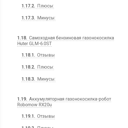
1.17.2
Плюсы:
1.17.3
Минусы:
1.18
Самоходная бензиновая газонокосилка
Huter GLM-6.0ST
1.18.1
Отзывы
1.18.2
Плюсы:
1.18.3
Минусы:
1.19
Аккумуляторная газонокосилка-робот
Robomow RX20u
1.19.1
Отзывы