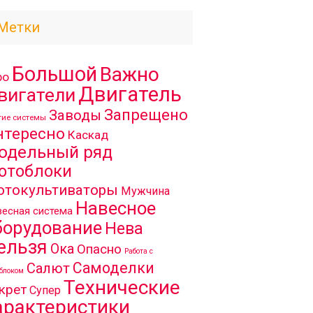
Метки
Большой
Важно
ро
Двигатель
вигатели
Запрещено
Заводы
гие системы
нтересно
Каскад
одельный ряд
отоблоки
отокультиваторы
Мужчина
Навесное
есная система
борудование
Нева
ельзя
Ока
Опасно
Работа с
Самоделки
Салют
блоком
Технические
крет
Супер
арактеристики