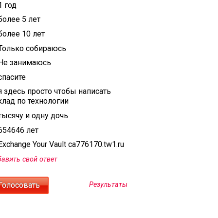
1 год
более 5 лет
более 10 лет
Только собираюсь
Не занимаюсь
спасите
я здесь просто чтобы написать
клад по технологии
тысячу и одну дочь
654646 лет
xchange Your Vault ca776170.tw1.ru
авить свой ответ
Результаты