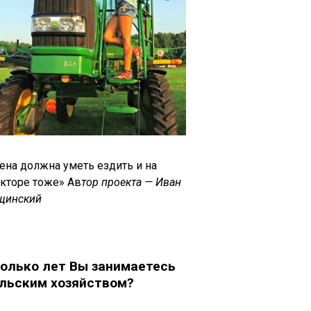
ена должна уметь ездить и на
акторе тоже» Ав
тор проекта — Иван
щинский
олько лет Вы занимаетесь
льским хозяйством?