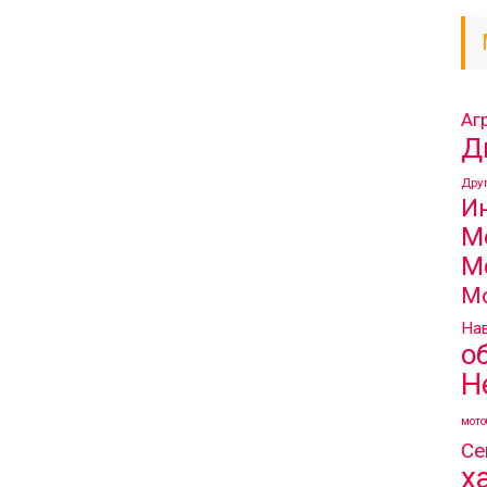
Аг
Д
Дру
И
М
М
М
Нав
о
Н
мото
Се
х