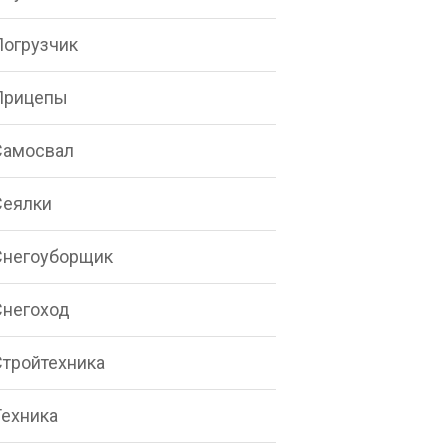
Погрузчик
Прицепы
Самосвал
Сеялки
Снегоуборщик
Снегоход
Стройтехника
Техника