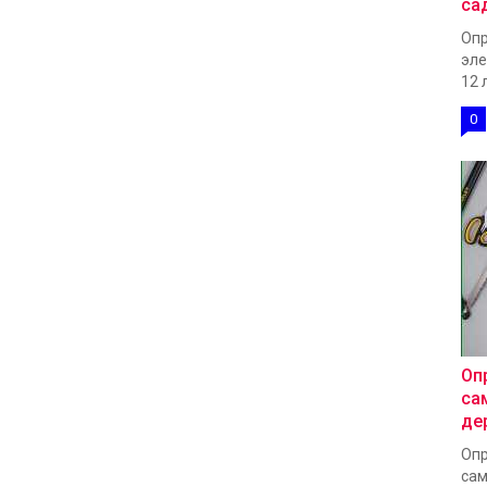
са
Опр
эле
12 
0
Оп
са
де
Опр
сам