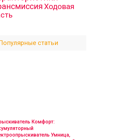
рансмиссия
Ходовая
асть
Популярные статьи
рыскиватель Комфорт:
кумуляторный
ектроопрыскиватель Умница,