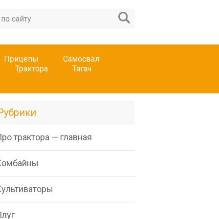
Прицепы
Самосвал
Трактора
Тягач
Рубрики
ро трактора — главная
Комбайны
Культиваторы
Плуг