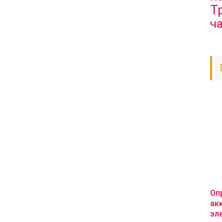
Т
ч
Оп
ак
эл