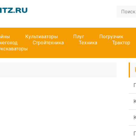
айны
Культиваторы
Плуг
Погрузчик
негоход
Стройтехника
Техника
Трактор
Экскаваторы
П