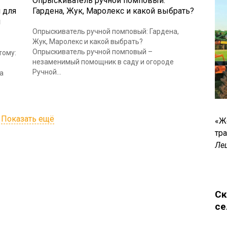
Опрыскиватель ручной помповый:
 для
Гардена, Жук, Маролекс и какой выбрать?
я
Опрыскиватель ручной помповый: Гардена,
Жук, Маролекс и какой выбрать?
Опрыскиватель ручной помповый –
тому:
незаменимый помощник в саду и огороде
Ручной...
а
Показать ещё
«Ж
тр
Ле
Ск
се