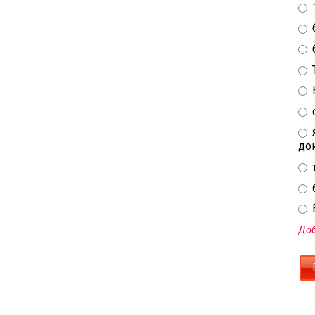
до
E
Доб